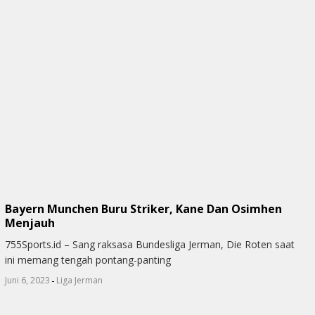
Bayern Munchen Buru Striker, Kane Dan Osimhen
Menjauh
755Sports.id – Sang raksasa Bundesliga Jerman, Die Roten saat
ini memang tengah pontang-panting
-
Juni 6, 2023
Liga Jerman