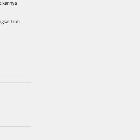
adikannya
kat trofi