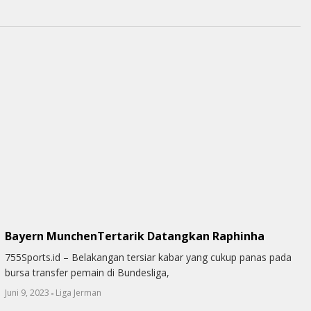
Bayern MunchenTertarik Datangkan Raphinha
755Sports.id – Belakangan tersiar kabar yang cukup panas pada
bursa transfer pemain di Bundesliga,
-
Juni 9, 2023
Liga Jerman