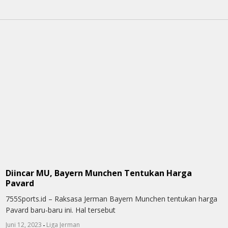
Diincar MU, Bayern Munchen Tentukan Harga
Pavard
755Sports.id – Raksasa Jerman Bayern Munchen tentukan harga
Pavard baru-baru ini. Hal tersebut
-
Juni 12, 2023
Liga Jerman