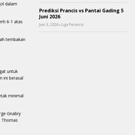
ol dalam
Prediksi Prancis vs Pantai Gading 5
Juni 2026
rti 6-1 atas
-
Juni 3, 2026
Liga Perancis
mlah tembakan
gat untuk
 ini berasal
etak minimal
erge Gnabry
ta Thomas