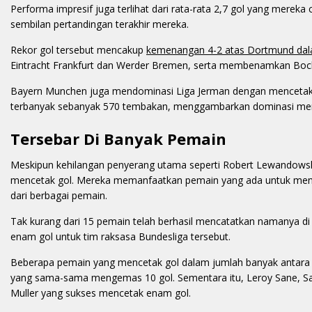
Performa impresif juga terlihat dari rata-rata 2,7 gol yang mereka 
sembilan pertandingan terakhir mereka.
Rekor gol tersebut mencakup
kemenangan 4-2 atas Dortmund dala
Eintracht Frankfurt dan Werder Bremen, serta membenamkan Boc
Bayern Munchen juga mendominasi Liga Jerman dengan mencetak to
terbanyak sebanyak 570 tembakan, menggambarkan dominasi mere
Tersebar Di Banyak Pemain
Meskipun kehilangan penyerang utama seperti Robert Lewandowsk
mencetak gol. Mereka memanfaatkan pemain yang ada untuk mengis
dari berbagai pemain.
Tak kurang dari 15 pemain telah berhasil mencatatkan namanya di
enam gol untuk tim raksasa Bundesliga tersebut.
Beberapa pemain yang mencetak gol dalam jumlah banyak antara l
yang sama-sama mengemas 10 gol. Sementara itu, Leroy Sane, Sa
Muller yang sukses mencetak enam gol.