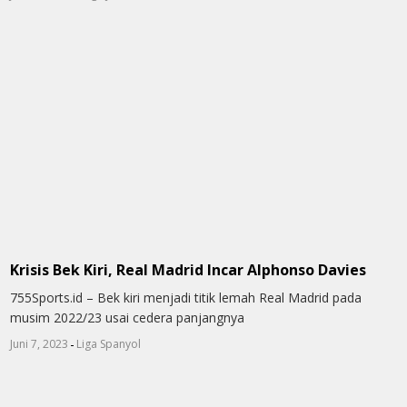
Krisis Bek Kiri, Real Madrid Incar Alphonso Davies
755Sports.id – Bek kiri menjadi titik lemah Real Madrid pada
musim 2022/23 usai cedera panjangnya
-
Juni 7, 2023
Liga Spanyol