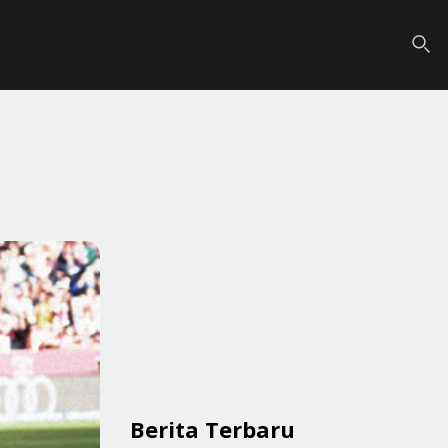
Berita Terbaru