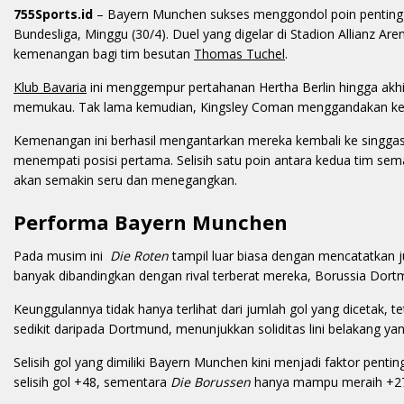
755Sports.id
– Bayern Munchen sukses menggondol poin penting s
Bundesliga, Minggu (30/4). Duel yang digelar di Stadion Allianz A
kemenangan bagi tim besutan
Thomas Tuchel
.
Klub Bavaria
ini menggempur pertahanan Hertha Berlin hingga akh
memukau. Tak lama kemudian, Kingsley Coman menggandakan keun
Kemenangan ini berhasil mengantarkan mereka kembali ke singg
menempati posisi pertama. Selisih satu poin antara kedua tim se
akan semakin seru dan menegangkan.
Performa Bayern Munchen
Pada musim ini
Die Roten
tampil luar biasa dengan mencatatkan j
banyak dibandingkan dengan rival terberat mereka, Borussia Dort
Keunggulannya tidak hanya terlihat dari jumlah gol yang dicetak, t
sedikit daripada Dortmund, menunjukkan soliditas lini belakang ya
Selisih gol yang dimiliki Bayern Munchen kini menjadi faktor pen
selisih gol +48, sementara
Die Borussen
hanya mampu meraih +2