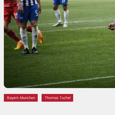
Bayern Munchen
Thomas Tuchel