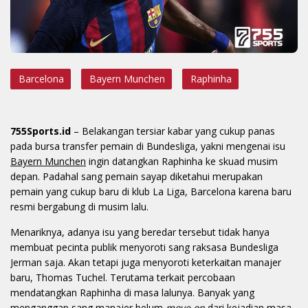
Barcelona
Bayern Munchen
Raphinha
755Sports.id
– Belakangan tersiar kabar yang cukup panas
pada bursa transfer pemain di Bundesliga, yakni mengenai isu
Bayern Munchen
ingin datangkan Raphinha ke skuad musim
depan. Padahal sang pemain sayap diketahui merupakan
pemain yang cukup baru di klub La Liga, Barcelona karena baru
resmi bergabung di musim lalu.
Menariknya, adanya isu yang beredar tersebut tidak hanya
membuat pecinta publik menyoroti sang raksasa Bundesliga
Jerman saja. Akan tetapi juga menyoroti keterkaitan manajer
baru, Thomas Tuchel. Terutama terkait percobaan
mendatangkan Raphinha di masa lalunya. Banyak yang
menganggap sang manajer belum
move on
dari kejadian masa