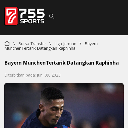
\
Bursa Transfer
\
Liga Jerman
\
Bayern
MunchenTertarik Datangkan Raphinha
Bayern MunchenTertarik Datangkan Raphinha
Diterbitkan pada: Juni 09, 2023