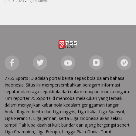
-
Juni 9, 2023
Liga Spanyol
7755 Sports iD adalah portal berita sepak bola dalam bahasa
Indonesia. Situs ini mempersembahkan beragam informasi
seputar olah raga sepakbola dari dalam maupun manca negara.
Tim reporter 755Sports.id mencoba melakukan yang terbaik
dalam menyajikan kabar bola kedalam genggaman tangan
Anda. Ragam berita dari Liga Inggris, Liga Italia, Liga Spanyol,
Liga Perancis, Liga Jerman, serta Liga Indonesia akan selalu
tampil. Tak lupa kisah si kulit bundar dari ajang bergengsi seperti
Liga Champion, Liga Europa, hingga Piala Dunia. Turut