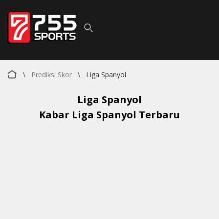
\
Prediksi Skor
\
Liga Spanyol
Liga Spanyol
Kabar
Liga Spanyol
Terbaru