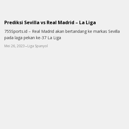
Prediksi Sevilla vs Real Madrid – La Liga
755Sports.id – Real Madrid akan bertandang ke markas Sevilla
pada laga pekan ke-37 La Liga
-
Mei 26, 2023
Liga Spanyol