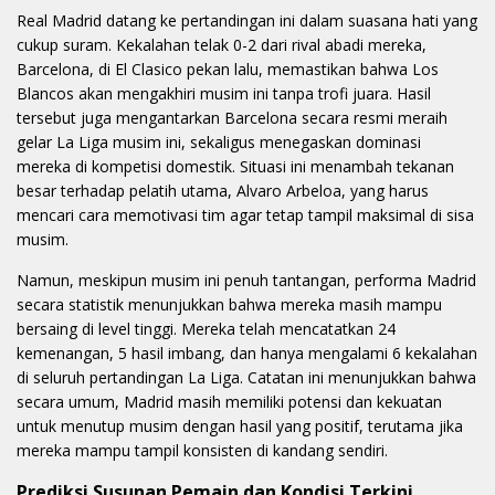
Real Madrid datang ke pertandingan ini dalam suasana hati yang
cukup suram. Kekalahan telak 0-2 dari rival abadi mereka,
Barcelona, di El Clasico pekan lalu, memastikan bahwa Los
Blancos akan mengakhiri musim ini tanpa trofi juara. Hasil
tersebut juga mengantarkan Barcelona secara resmi meraih
gelar La Liga musim ini, sekaligus menegaskan dominasi
mereka di kompetisi domestik. Situasi ini menambah tekanan
besar terhadap pelatih utama, Alvaro Arbeloa, yang harus
mencari cara memotivasi tim agar tetap tampil maksimal di sisa
musim.
Namun, meskipun musim ini penuh tantangan, performa Madrid
secara statistik menunjukkan bahwa mereka masih mampu
bersaing di level tinggi. Mereka telah mencatatkan 24
kemenangan, 5 hasil imbang, dan hanya mengalami 6 kekalahan
di seluruh pertandingan La Liga. Catatan ini menunjukkan bahwa
secara umum, Madrid masih memiliki potensi dan kekuatan
untuk menutup musim dengan hasil yang positif, terutama jika
mereka mampu tampil konsisten di kandang sendiri.
Prediksi Susunan Pemain dan Kondisi Terkini