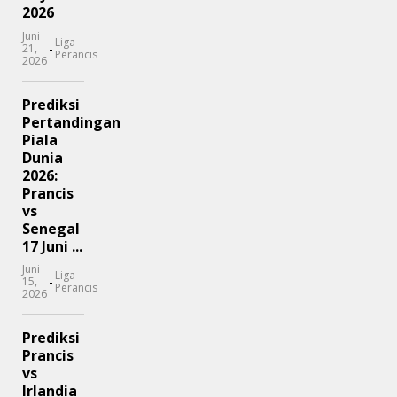
2026
Juni
Liga
-
21,
Perancis
2026
Prediksi
Pertandingan
Piala
Dunia
2026:
Prancis
vs
Senegal
17 Juni ...
Juni
Liga
-
15,
Perancis
2026
Prediksi
Prancis
vs
Irlandia