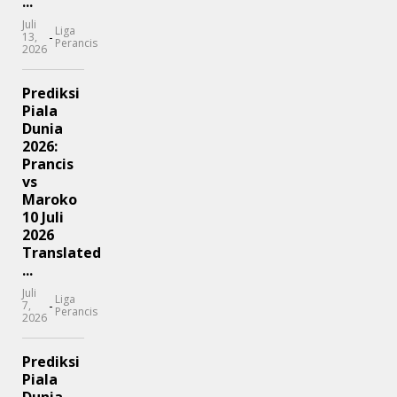
...
Juli
Liga
-
13,
Perancis
2026
Prediksi
Piala
Dunia
2026:
Prancis
vs
Maroko
10 Juli
2026
Translated
...
Juli
Liga
-
7,
Perancis
2026
Prediksi
Piala