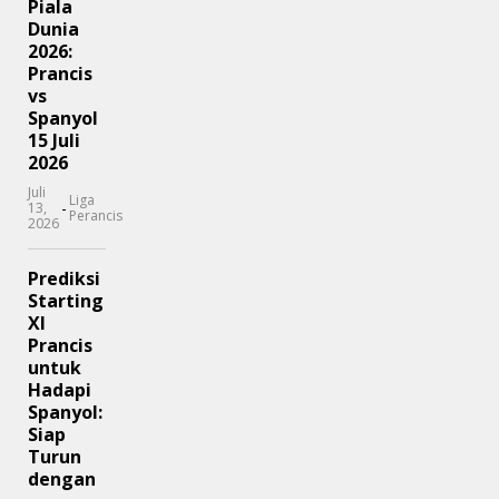
Piala
Dunia
2026:
Prancis
vs
Spanyol
15 Juli
2026
Juli
Liga
-
13,
Perancis
2026
Prediksi
Starting
XI
Prancis
untuk
Hadapi
Spanyol:
Siap
Turun
dengan