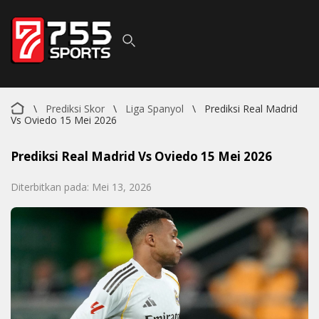
\
Prediksi Skor
\
Liga Spanyol
\
Prediksi Real Madrid
Vs Oviedo 15 Mei 2026
Prediksi Real Madrid Vs Oviedo 15 Mei 2026
Diterbitkan pada: Mei 13, 2026