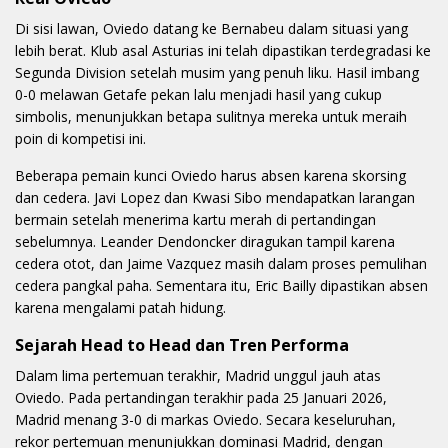
Di sisi lawan, Oviedo datang ke Bernabeu dalam situasi yang
lebih berat. Klub asal Asturias ini telah dipastikan terdegradasi ke
Segunda Division setelah musim yang penuh liku. Hasil imbang
0-0 melawan Getafe pekan lalu menjadi hasil yang cukup
simbolis, menunjukkan betapa sulitnya mereka untuk meraih
poin di kompetisi ini.
Beberapa pemain kunci Oviedo harus absen karena skorsing
dan cedera. Javi Lopez dan Kwasi Sibo mendapatkan larangan
bermain setelah menerima kartu merah di pertandingan
sebelumnya. Leander Dendoncker diragukan tampil karena
cedera otot, dan Jaime Vazquez masih dalam proses pemulihan
cedera pangkal paha. Sementara itu, Eric Bailly dipastikan absen
karena mengalami patah hidung.
Sejarah Head to Head dan Tren Performa
Dalam lima pertemuan terakhir, Madrid unggul jauh atas
Oviedo. Pada pertandingan terakhir pada 25 Januari 2026,
Madrid menang 3-0 di markas Oviedo. Secara keseluruhan,
rekor pertemuan menunjukkan dominasi Madrid, dengan