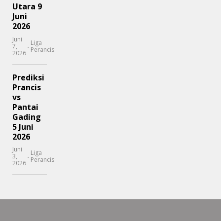
Utara 9
Juni
2026
Juni
Liga
-
7,
Perancis
2026
Prediksi
Prancis
vs
Pantai
Gading
5 Juni
2026
Juni
Liga
-
3,
Perancis
2026