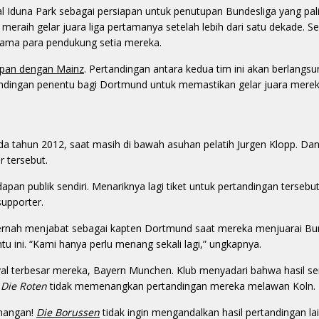
al Iduna Park sebagai persiapan untuk penutupan Bundesliga yang pal
eraih gelar juara liga pertamanya setelah lebih dari satu dekade. S
ama para pendukung setia mereka.
pan dengan Mainz
. Pertandingan antara kedua tim ini akan berlangsun
andingan penentu bagi Dortmund untuk memastikan gelar juara merek
ada tahun 2012, saat masih di bawah asuhan pelatih Jurgen Klopp. Da
 tersebut.
n publik sendiri. Menariknya lagi tiket untuk pertandingan tersebut 
supporter.
pernah menjabat sebagai kapten Dortmund saat mereka menjuarai Bu
ini. “Kami hanya perlu menang sekali lagi,” ungkapnya.
al terbesar mereka, Bayern Munchen. Klub menyadari bahwa hasil se
n
Die Roten
tidak memenangkan pertandingan mereka melawan Koln.
enangan!
Die Borussen
tidak ingin mengandalkan hasil pertandingan la