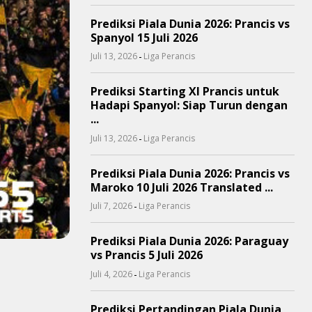
Prediksi Piala Dunia 2026: Prancis vs
Spanyol 15 Juli 2026
-
Juli 13, 2026
Liga Perancis
Prediksi Starting XI Prancis untuk
Hadapi Spanyol: Siap Turun dengan
...
-
Juli 13, 2026
Liga Perancis
Prediksi Piala Dunia 2026: Prancis vs
Maroko 10 Juli 2026 Translated ...
-
Juli 7, 2026
Liga Perancis
Prediksi Piala Dunia 2026: Paraguay
vs Prancis 5 Juli 2026
-
Juli 4, 2026
Liga Perancis
Prediksi Pertandingan Piala Dunia