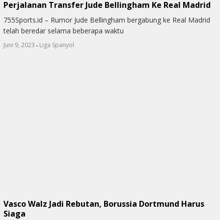
Perjalanan Transfer Jude Bellingham Ke Real Madrid
755Sports.id – Rumor Jude Bellingham bergabung ke Real Madrid
telah beredar selama beberapa waktu
-
Juni 9, 2023
Liga Spanyol
Vasco Walz Jadi Rebutan, Borussia Dortmund Harus
Siaga