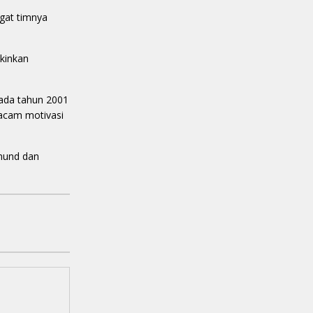
gat timnya
kinkan
pada tahun 2001
macam motivasi
tmund dan