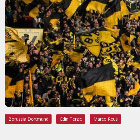
Borussia Dortmund
Edin Terzic
Marco Reus