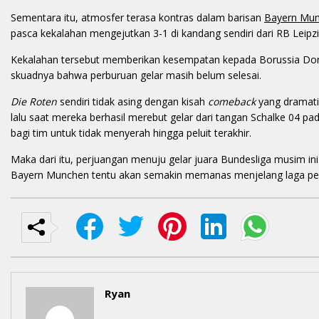
Sementara itu, atmosfer terasa kontras dalam barisan
Bayern Mu
pasca kekalahan mengejutkan 3-1 di kandang sendiri dari RB Leipzi
Kekalahan tersebut memberikan kesempatan kepada Borussia Do
skuadnya bahwa perburuan gelar masih belum selesai.
Die Roten
sendiri tidak asing dengan kisah
comeback
yang dramatis
lalu saat mereka berhasil merebut gelar dari tangan Schalke 04 pa
bagi tim untuk tidak menyerah hingga peluit terakhir.
Maka dari itu, perjuangan menuju gelar juara Bundesliga musim ini
Bayern Munchen tentu akan semakin memanas menjelang laga pe
Ryan