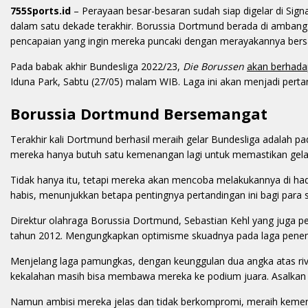
755Sports.id
– Perayaan besar-besaran sudah siap digelar di Sign
dalam satu dekade terakhir. Borussia Dortmund berada di ambang m
pencapaian yang ingin mereka puncaki dengan merayakannya bers
Pada babak akhir Bundesliga 2022/23,
Die Borussen
akan berhada
Iduna Park, Sabtu (27/05) malam WIB. Laga ini akan menjadi pert
Borussia Dortmund Bersemangat
Terakhir kali Dortmund berhasil meraih gelar Bundesliga adalah p
mereka hanya butuh satu kemenangan lagi untuk memastikan gelar
Tidak hanya itu, tetapi mereka akan mencoba melakukannya di hadapa
habis, menunjukkan betapa pentingnya pertandingan ini bagi para 
Direktur olahraga Borussia Dortmund, Sebastian Kehl yang juga 
tahun 2012. Mengungkapkan optimisme skuadnya pada laga penentu 
Menjelang laga pamungkas, dengan keunggulan dua angka atas riv
kekalahan masih bisa membawa mereka ke podium juara. Asalka
Namun ambisi mereka jelas dan tidak berkompromi, meraih kem