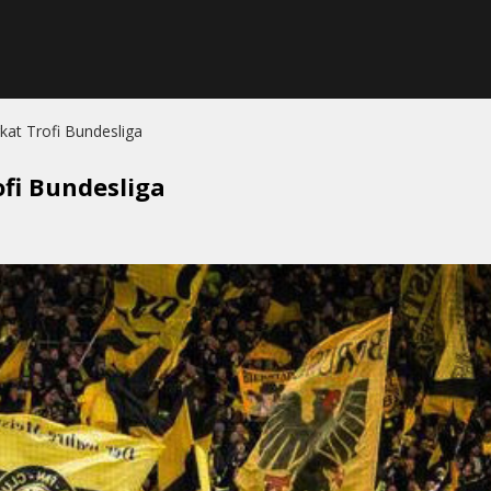
at Trofi Bundesliga
fi Bundesliga