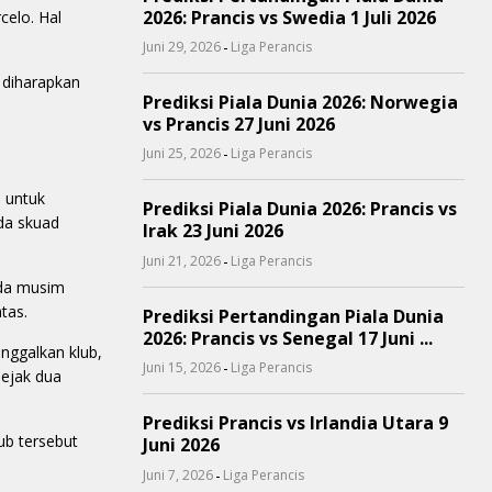
2026: Prancis vs Swedia 1 Juli 2026
elo. Hal
-
Juni 29, 2026
Liga Perancis
 diharapkan
Prediksi Piala Dunia 2026: Norwegia
vs Prancis 27 Juni 2026
-
Juni 25, 2026
Liga Perancis
 untuk
Prediksi Piala Dunia 2026: Prancis vs
da skuad
Irak 23 Juni 2026
-
Juni 21, 2026
Liga Perancis
ada musim
tas.
Prediksi Pertandingan Piala Dunia
2026: Prancis vs Senegal 17 Juni ...
nggalkan klub,
-
Juni 15, 2026
Liga Perancis
ejak dua
Prediksi Prancis vs Irlandia Utara 9
ub tersebut
Juni 2026
-
Juni 7, 2026
Liga Perancis