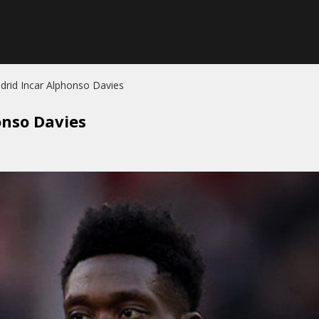
Madrid Incar Alphonso Davies
onso Davies