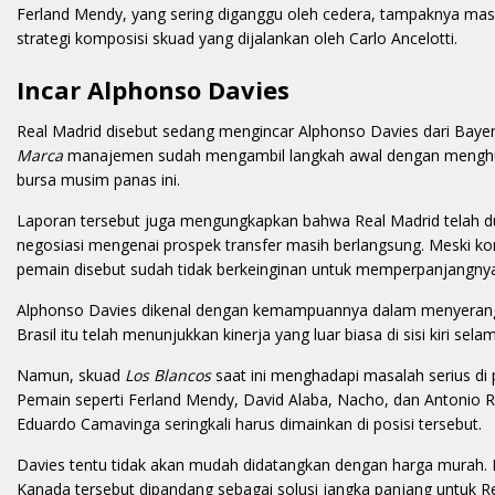
Ferland Mendy, yang sering diganggu oleh cedera, tampaknya masuk 
strategi komposisi skuad yang dijalankan oleh Carlo Ancelotti.
Incar Alphonso Davies
Real Madrid disebut sedang mengincar Alphonso Davies dari Baye
Marca
manajemen sudah mengambil langkah awal dengan menghubu
bursa musim panas ini.
Laporan tersebut juga mengungkapkan bahwa Real Madrid telah du
negosiasi mengenai prospek transfer masih berlangsung. Meski 
pemain disebut sudah tidak berkeinginan untuk memperpanjangny
Alphonso Davies dikenal dengan kemampuannya dalam menyerang, I
Brasil itu telah menunjukkan kinerja yang luar biasa di sisi kiri sel
Namun, skuad
Los Blancos
saat ini menghadapi masalah serius di 
Pemain seperti Ferland Mendy, David Alaba, Nacho, dan Antonio
Eduardo Camavinga seringkali harus dimainkan di posisi tersebut.
Davies tentu tidak akan mudah didatangkan dengan harga murah. Di
Kanada tersebut dipandang sebagai solusi jangka panjang untuk R