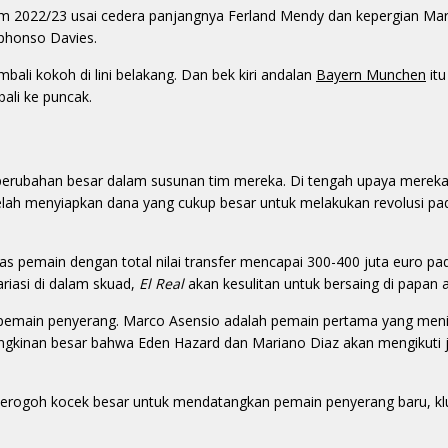
 2022/23 usai cedera panjangnya Ferland Mendy dan kepergian Marc
phonso Davies.
bali kokoh di lini belakang. Dan bek kiri andalan
Bayern Munchen
itu
li ke puncak.
 perubahan besar dalam susunan tim mereka. Di tengah upaya mereka
telah menyiapkan dana yang cukup besar untuk melakukan revolusi pa
as pemain dengan total nilai transfer mencapai 300-400 juta euro p
iasi di dalam skuad,
El Real
akan kesulitan untuk bersaing di papan a
pemain penyerang. Marco Asensio adalah pemain pertama yang meni
gkinan besar bahwa Eden Hazard dan Mariano Diaz akan mengikuti j
merogoh kocek besar untuk mendatangkan pemain penyerang baru, kl