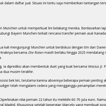
dalam daftar jual. Situasi ini tentu saja memberikan tantangan ters
rn Munchen untuk memperkuat lini belakang mereka. Berdasarkan lap
ngi Bayern Munchen terkait rencana transfer pemain asal Kanada 
a kali mengunjungi Munchen untuk berdiskusi dengan tim dari Davie
kontraknya bersama
Die Roten
masih berlaku hingga 2025 mendatang
a.
a diprediksi akan membentuk duet yang kuat bersama Vinicius Jr. 
ama dua musim terakhir.
posisi bek kiri, terutama karena absennya beberapa pemain penting a
 Rudiger telah mengalami cedera yang mengganggu penampilan mere
perkirakan nilai pemain 22 tahun itu melebihi 60-70 juta euro. Nam
eal Madrid. Khususnya setelah kepergian Marcelo yang membuat posisi