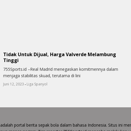
Tidak Untuk Dijual, Harga Valverde Melambung
Tinggi
755Sports.id –Real Madrid menegaskan komitmennya dalam
menjaga stabilitas skuad, terutama di lini
-
Juni 12, 2023
Liga Spanyol
 adalah portal berita sepak bola dalam bahasa Indonesia. Situs ini