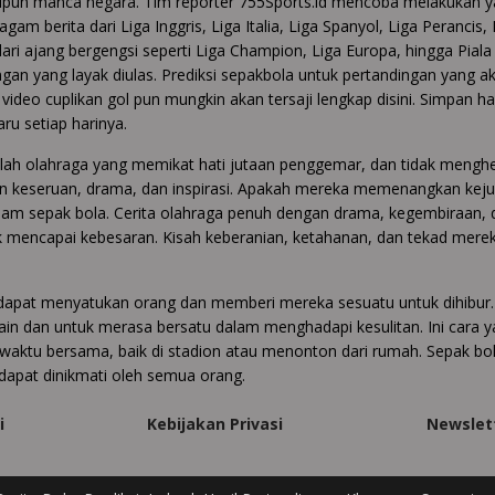
upun manca negara. Tim reporter 755Sports.id mencoba melakukan y
gam berita dari Liga Inggris, Liga Italia, Liga Spanyol, Liga Perancis,
 dari ajang bergengsi seperti Liga Champion, Liga Europa, hingga Pia
gan yang layak diulas. Prediksi sepakbola untuk pertandingan yang ak
video cuplikan gol pun mungkin akan tersaji lengkap disini. Simpan 
aru setiap harinya.
lah olahraga yang memikat hati jutaan penggemar, dan tidak menghe
n keseruan, drama, dan inspirasi. Apakah mereka memenangkan kejua
dalam sepak bola. Cerita olahraga penuh dengan drama, kegembiraan, 
k mencapai kebesaran. Kisah keberanian, ketahanan, dan tekad merek
i dapat menyatukan orang dan memberi mereka sesuatu untuk dihibu
ain dan untuk merasa bersatu dalam menghadapi kesulitan. Ini cara 
aktu bersama, baik di stadion atau menonton dari rumah. Sepak bola
apat dinikmati oleh semua orang.
i
Kebijakan Privasi
Newslet