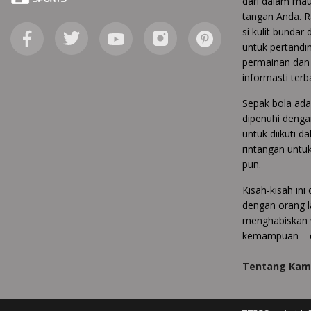
dari dalam ma
tangan Anda. Ra
si kulit bundar
untuk pertandin
permainan dan 
informasti terb
Sepak bola ada
dipenuhi denga
untuk diikuti 
rintangan untu
pun.
Kisah-kisah in
dengan orang l
menghabiskan w
kemampuan – d
Tentang Kam