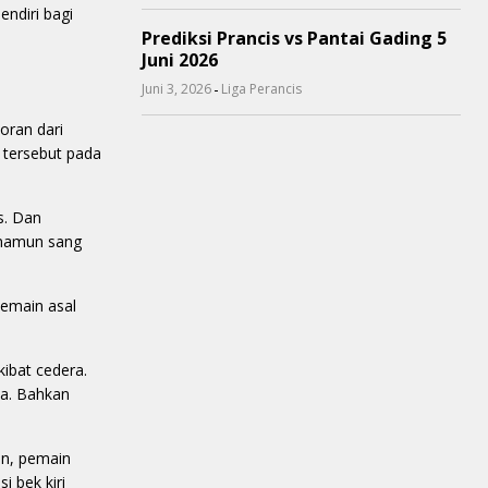
endiri bagi
Prediksi Prancis vs Pantai Gading 5
Juni 2026
-
Juni 3, 2026
Liga Perancis
oran dari
tersebut pada
s. Dan
 namun sang
Pemain asal
kibat cedera.
ka. Bahkan
un, pemain
 bek kiri