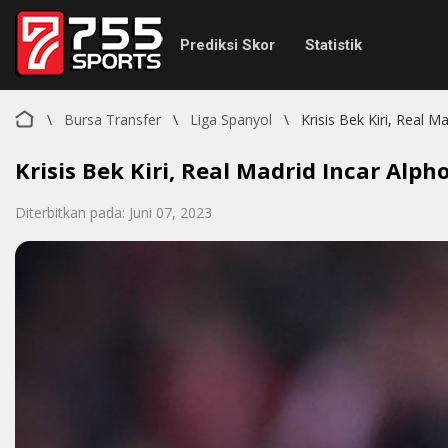
Prediksi Skor
Statistik
\
Bursa Transfer
\
Liga Spanyol
\
Krisis Bek Kiri, Real 
Krisis Bek Kiri, Real Madrid Incar Alph
Diterbitkan pada: Juni 07, 2023