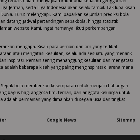
ang terbaik dalam menyajikan kabar bola kedalam genggaman
 Liga Jerman, serta Liga Indonesia akan selalu tampil. Tak lupa kisah
la Dunia. Turut melengkapi, Kami paparkan sejumlah prediksi bola
an datang. Jadwal pertandingan sepakbola, hinggs statistik
halaman website Kami, ingat namanya. Ikuti perkembangan
rankan mengapa. Kisah para pemain dan tim yang terlibat
raan atau mengatasi kesulitan, selalu ada sesuatu yang menarik
dan inspirasi. Pemain sering menanggung kesulitan dan mengatasi
a adalah beberapa kisah yang paling menginspirasi di arena mana
r. Sepak bola memberikan kesempatan untuk menjalin hubungan
yang bagus bagi anggota tim, teman, dan anggota keluarga untuk
 adalah permainan yang dimainkan di segala usia dan tingkat
ter
Google News
Sitemap