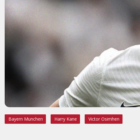
Bayern Munchen
Harry Kane
Victor Osimhen