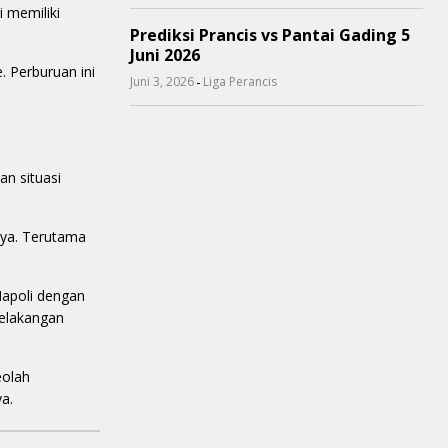
i memiliki
Prediksi Prancis vs Pantai Gading 5
Juni 2026
 Perburuan ini
-
Juni 3, 2026
Liga Perancis
an situasi
nya. Terutama
Napoli dengan
belakangan
eolah
a.