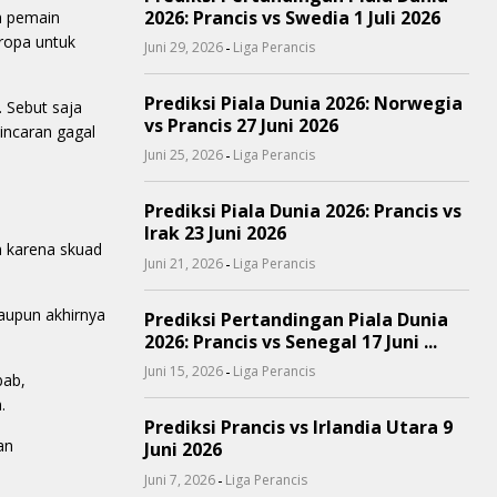
2026: Prancis vs Swedia 1 Juli 2026
h pemain
Eropa untuk
-
Juni 29, 2026
Liga Perancis
Prediksi Piala Dunia 2026: Norwegia
 Sebut saja
vs Prancis 27 Juni 2026
incaran gagal
-
Juni 25, 2026
Liga Perancis
Prediksi Piala Dunia 2026: Prancis vs
Irak 23 Juni 2026
n karena skuad
-
Juni 21, 2026
Liga Perancis
laupun akhirnya
Prediksi Pertandingan Piala Dunia
2026: Prancis vs Senegal 17 Juni ...
-
Juni 15, 2026
Liga Perancis
bab,
.
Prediksi Prancis vs Irlandia Utara 9
an
Juni 2026
-
Juni 7, 2026
Liga Perancis