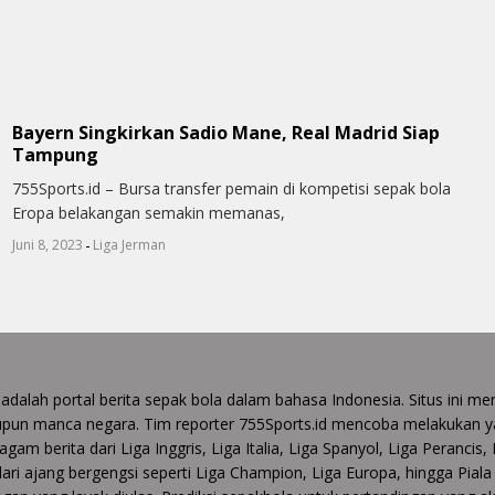
Bayern Singkirkan Sadio Mane, Real Madrid Siap
Tampung
755Sports.id – Bursa transfer pemain di kompetisi sepak bola
Eropa belakangan semakin memanas,
-
Juni 8, 2023
Liga Jerman
 adalah portal berita sepak bola dalam bahasa Indonesia. Situs ini
upun manca negara. Tim reporter 755Sports.id mencoba melakukan y
gam berita dari Liga Inggris, Liga Italia, Liga Spanyol, Liga Perancis,
 dari ajang bergengsi seperti Liga Champion, Liga Europa, hingga Pia