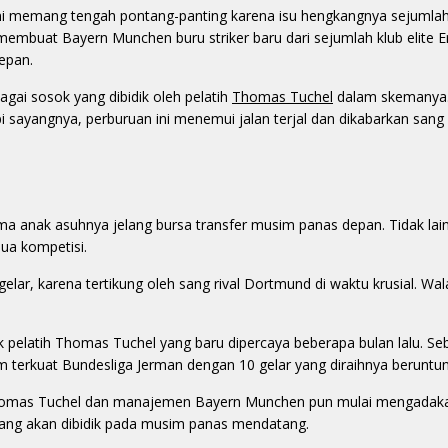
ni memang tengah pontang-panting karena isu hengkangnya sejumla
membuat Bayern Munchen buru striker baru dari sejumlah klub elite 
epan.
ai sosok yang dibidik oleh pelatih
Thomas Tuchel
dalam skemanya.
i sayangnya, perburuan ini menemui jalan terjal dan dikabarkan sang 
a anak asuhnya jelang bursa transfer musim panas depan. Tidak lai
ua kompetisi.
elar, karena tertikung oleh sang rival Dortmund di waktu krusial. Wa
 pelatih Thomas Tuchel yang baru dipercaya beberapa bulan lalu. Se
m terkuat Bundesliga Jerman dengan 10 gelar yang diraihnya beruntun
t, Thomas Tuchel dan manajemen Bayern Munchen pun mulai mengadak
 yang akan dibidik pada musim panas mendatang.