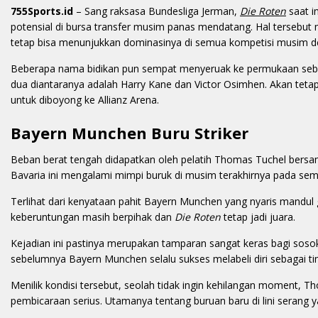
755Sports.id
– Sang raksasa Bundesliga Jerman,
Die Roten
saat i
potensial di bursa transfer musim panas mendatang. Hal tersebut 
tetap bisa menunjukkan dominasinya di semua kompetisi musim d
Beberapa nama bidikan pun sempat menyeruak ke permukaan sebag
dua diantaranya adalah Harry Kane dan Victor Osimhen. Akan tetap
untuk diboyong ke Allianz Arena.
Bayern Munchen Buru Striker
Beban berat tengah didapatkan oleh pelatih Thomas Tuchel bersam
Bavaria ini mengalami mimpi buruk di musim terakhirnya pada sem
Terlihat dari kenyataan pahit Bayern Munchen yang nyaris mandul g
keberuntungan masih berpihak dan
Die Roten
tetap jadi juara.
Kejadian ini pastinya merupakan tamparan sangat keras bagi sosok
sebelumnya Bayern Munchen selalu sukses melabeli diri sebagai ti
Menilik kondisi tersebut, seolah tidak ingin kehilangan momen
pembicaraan serius. Utamanya tentang buruan baru di lini serang