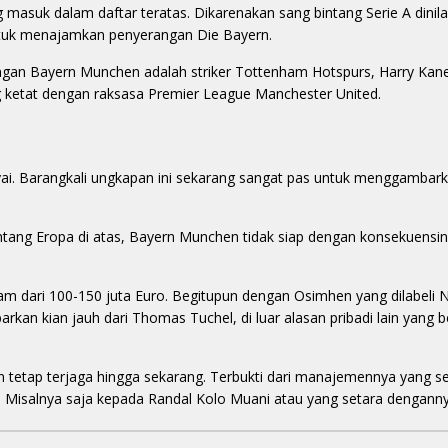
 masuk dalam daftar teratas. Dikarenakan sang bintang Serie A dinila
ntuk menajamkan penyerangan Die Bayern.
ngan Bayern Munchen adalah striker Tottenham Hotspurs, Harry Kane.
ng ketat dengan raksasa Premier League Manchester United.
yai. Barangkali ungkapan ini sekarang sangat pas untuk menggambark
tang Eropa di atas, Bayern Munchen tidak siap dengan konsekuensi
am dari 100-150 juta Euro. Begitupun dengan Osimhen yang dilabeli 
kan kian jauh dari Thomas Tuchel, di luar alasan pribadi lain yang 
 tetap terjaga hingga sekarang. Terbukti dari manajemennya yang s
is. Misalnya saja kepada Randal Kolo Muani atau yang setara denganny