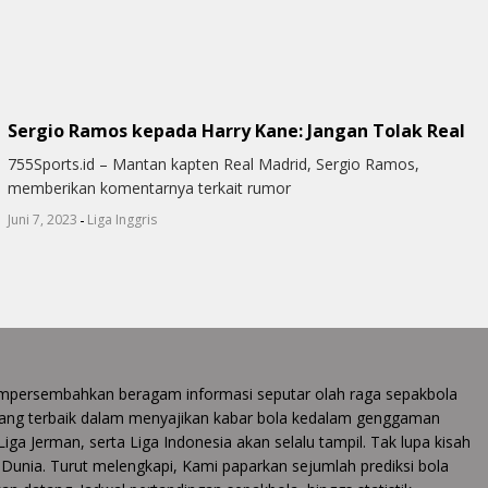
Sergio Ramos kepada Harry Kane: Jangan Tolak Real
755Sports.id – Mantan kapten Real Madrid, Sergio Ramos,
memberikan komentarnya terkait rumor
-
Juni 7, 2023
Liga Inggris
 mempersembahkan beragam informasi seputar olah raga sepakbola
ang terbaik dalam menyajikan kabar bola kedalam genggaman
 Liga Jerman, serta Liga Indonesia akan selalu tampil. Tak lupa kisah
la Dunia. Turut melengkapi, Kami paparkan sejumlah prediksi bola