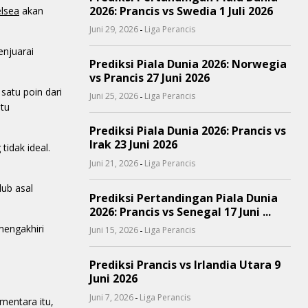
2026: Prancis vs Swedia 1 Juli 2026
lsea
akan
-
Juni 29, 2026
Liga Perancis
enjuarai
Prediksi Piala Dunia 2026: Norwegia
vs Prancis 27 Juni 2026
 satu poin dari
-
Juni 25, 2026
Liga Perancis
tu
Prediksi Piala Dunia 2026: Prancis vs
Irak 23 Juni 2026
idak ideal.
-
Juni 21, 2026
Liga Perancis
ub asal
Prediksi Pertandingan Piala Dunia
2026: Prancis vs Senegal 17 Juni ...
mengakhiri
-
Juni 15, 2026
Liga Perancis
Prediksi Prancis vs Irlandia Utara 9
Juni 2026
-
Juni 7, 2026
Liga Perancis
mentara itu,