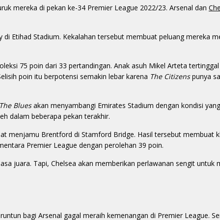
uruk mereka di pekan ke-34 Premier League 2022/23. Arsenal dan
Che
ity di Etihad Stadium. Kekalahan tersebut membuat peluang mereka m
leksi 75 poin dari 33 pertandingan. Anak asuh Mikel Arteta tertinggal
lisih poin itu berpotensi semakin lebar karena
The Citizens
punya sa
The Blues
akan menyambangi Emirates Stadium dengan kondisi yang t
eh dalam beberapa pekan terakhir.
at menjamu Brentford di Stamford Bridge. Hasil tersebut membuat kl
ementara Premier League dengan perolehan 39 poin.
 asa juara. Tapi, Chelsea akan memberikan perlawanan sengit untuk 
runtun bagi Arsenal gagal meraih kemenangan di Premier League. Se