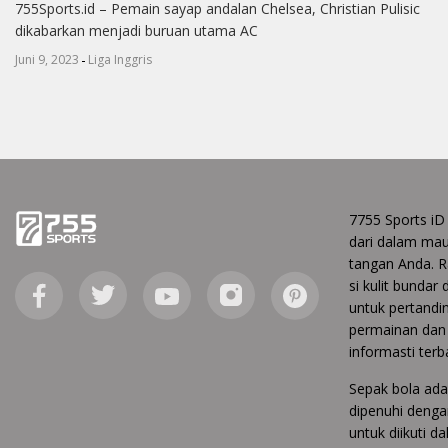
755Sports.id – Pemain sayap andalan Chelsea, Christian Pulisic
dikabarkan menjadi buruan utama AC
-
Juni 9, 2023
Liga Inggris
7755 Sports iD
dari dalam ma
tangan Anda. Ra
si kulit bundar
untuk pertandin
permainan dan 
informasti terb
Sepak bola ada
dipenuhi denga
untuk diikuti 