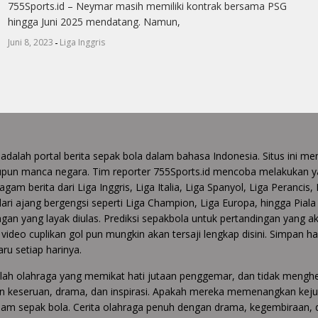
755Sports.id – Neymar masih memiliki kontrak bersama PSG
hingga Juni 2025 mendatang. Namun,
-
Juni 8, 2023
Liga Inggris
 adalah portal berita sepak bola dalam bahasa Indonesia. Situs ini
upun manca negara. Tim reporter 755Sports.id mencoba melakukan y
gam berita dari Liga Inggris, Liga Italia, Liga Spanyol, Liga Perancis,
 dari ajang bergengsi seperti Liga Champion, Liga Europa, hingga Pia
gan yang layak diulas. Prediksi sepakbola untuk pertandingan yang ak
video cuplikan gol pun mungkin akan tersaji lengkap disini. Simpan 
aru setiap harinya.
lah olahraga yang memikat hati jutaan penggemar, dan tidak menghe
n keseruan, drama, dan inspirasi. Apakah mereka memenangkan kejua
dalam sepak bola. Cerita olahraga penuh dengan drama, kegembiraan, 