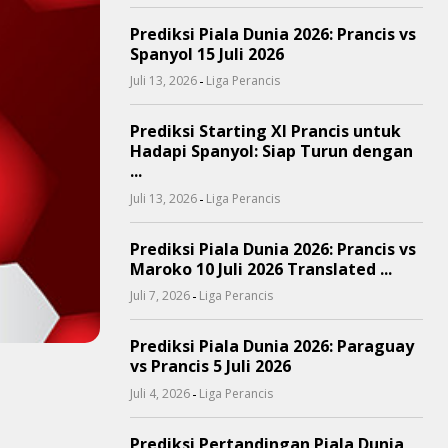
Prediksi Piala Dunia 2026: Prancis vs
Spanyol 15 Juli 2026
-
Juli 13, 2026
Liga Perancis
Prediksi Starting XI Prancis untuk
Hadapi Spanyol: Siap Turun dengan
...
-
Juli 13, 2026
Liga Perancis
Prediksi Piala Dunia 2026: Prancis vs
Maroko 10 Juli 2026 Translated ...
-
Juli 7, 2026
Liga Perancis
Prediksi Piala Dunia 2026: Paraguay
vs Prancis 5 Juli 2026
-
Juli 4, 2026
Liga Perancis
Prediksi Pertandingan Piala Dunia