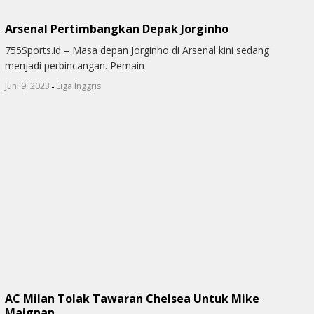
Arsenal Pertimbangkan Depak Jorginho
755Sports.id – Masa depan Jorginho di Arsenal kini sedang
menjadi perbincangan. Pemain
-
Juni 9, 2023
Liga Inggris
AC Milan Tolak Tawaran Chelsea Untuk Mike
Maignan