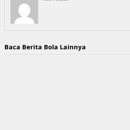
Baca Berita Bola Lainnya