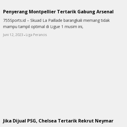
Penyerang Montpellier Tertarik Gabung Arsenal
755Sports.id – Skuad La Paillade barangkali memang tidak
mampu tampil optimal di Ligue 1 musim ini,
-
Juni 12, 2023
Liga Perancis
Jika Dijual PSG, Chelsea Tertarik Rekrut Neymar