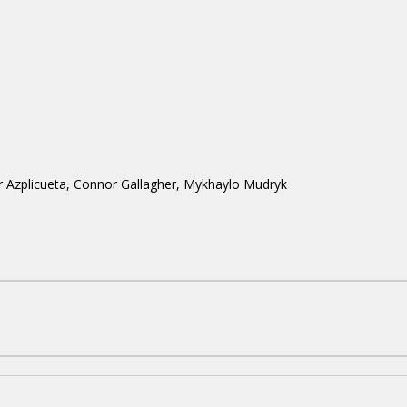
r Azplicueta, Connor Gallagher, Mykhaylo Mudryk