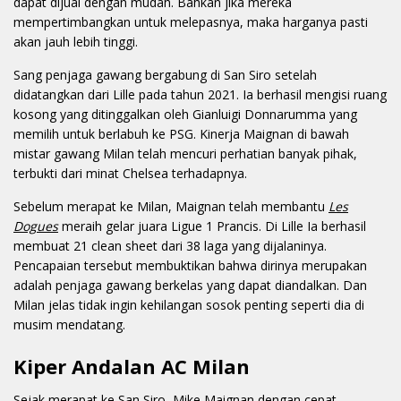
dapat dijual dengan mudah. Bahkan jika mereka
mempertimbangkan untuk melepasnya, maka harganya pasti
akan jauh lebih tinggi.
Sang penjaga gawang bergabung di San Siro setelah
didatangkan dari Lille pada tahun 2021. Ia berhasil mengisi ruang
kosong yang ditinggalkan oleh Gianluigi Donnarumma yang
memilih untuk berlabuh ke PSG. Kinerja Maignan di bawah
mistar gawang Milan telah mencuri perhatian banyak pihak,
terbukti dari minat Chelsea terhadapnya.
Sebelum merapat ke Milan, Maignan telah membantu
Les
Dogues
meraih gelar juara Ligue 1 Prancis. Di Lille Ia berhasil
membuat 21 clean sheet dari 38 laga yang dijalaninya.
Pencapaian tersebut membuktikan bahwa dirinya merupakan
adalah penjaga gawang berkelas yang dapat diandalkan. Dan
Milan jelas tidak ingin kehilangan sosok penting seperti dia di
musim mendatang.
Kiper Andalan AC Milan
Sejak merapat ke San Siro, Mike Maignan dengan cepat