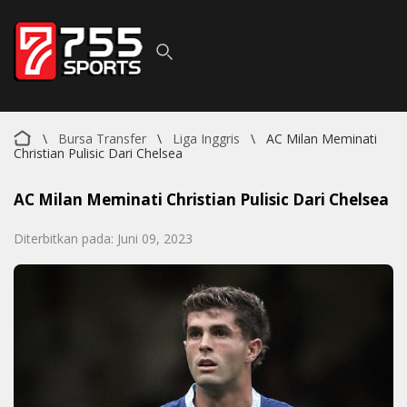
\
Bursa Transfer
\
Liga Inggris
\
AC Milan Meminati
Christian Pulisic Dari Chelsea
AC Milan Meminati Christian Pulisic Dari Chelsea
Diterbitkan pada: Juni 09, 2023