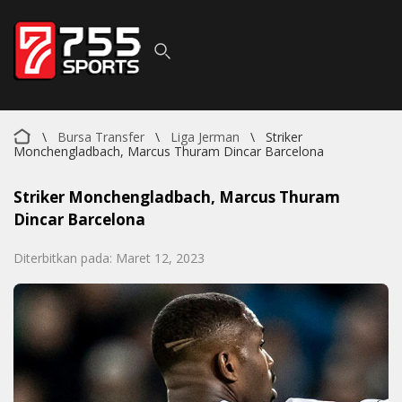
\
Bursa Transfer
\
Liga Jerman
\
Striker
Monchengladbach, Marcus Thuram Dincar Barcelona
Striker Monchengladbach, Marcus Thuram
Dincar Barcelona
Diterbitkan pada: Maret 12, 2023