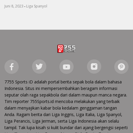
-
Juni 8, 2023
Liga Spanyol
7755 Sports iD adalah portal berita sepak bola dalam bahasa
Indonesia. Situs ini mempersembahkan beragam informasi
seputar olah raga sepakbola dari dalam maupun manca negara.
Tim reporter 755Sports.id mencoba melakukan yang terbaik
dalam menyajikan kabar bola kedalam genggaman tangan
Anda. Ragam berita dari Liga Inggris, Liga Italia, Liga Spanyol,
Liga Perancis, Liga Jerman, serta Liga Indonesia akan selalu
tampil. Tak lupa kisah si kulit bundar dari ajang bergengsi seperti