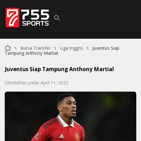
\
Bursa Transfer
\
Liga Inggris
\
Juventus Siap
Tampung Anthony Martial
Juventus Siap Tampung Anthony Martial
Diterbitkan pada: April 11, 2023