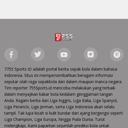
7755 Sports iD adalah portal berita sepak bola dalam bahasa
Indonesia. Situs ini mempersembahkan beragam informasi
seputar olah raga sepakbola dari dalam maupun manca negara.
Tim reporter 755Sports.id mencoba melakukan yang terbaik
dalam menyajikan kabar bola kedalam genggaman tangan
Anda. Ragam berita dari Liga Inggris, Liga Italia, Liga Spanyol,
Liga Perancis, Liga Jerman, serta Liga Indonesia akan selalu
tampil. Tak lupa kisah si kulit bundar dari ajang bergengsi seperti
Liga Champion, Liga Europa, hingga Piala Dunia. Turut
melengkapi, Kami paparkan sejumlah prediksi bola untuk