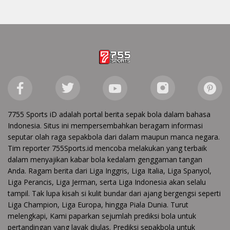
7755 Sports iD adalah portal berita sepak bola dalam bahasa
Indonesia. Situs ini mempersembahkan beragam informasi
seputar olah raga sepakbola dari dalam maupun manca negara.
Tim reporter 755Sports.id mencoba melakukan yang terbaik
dalam menyajikan kabar bola kedalam genggaman tangan
Anda. Ragam berita dari Liga Inggris, Liga Italia, Liga Spanyol,
Liga Perancis, Liga Jerman, serta Liga Indonesia akan selalu
tampil. Tak lupa kisah si kulit bundar dari ajang bergengsi seperti
Liga Champion, Liga Europa, hingga Piala Dunia. Turut
melengkapi, Kami paparkan sejumlah prediksi bola untuk
pertandingan yang layak diulas. Prediksi sepakbola untuk