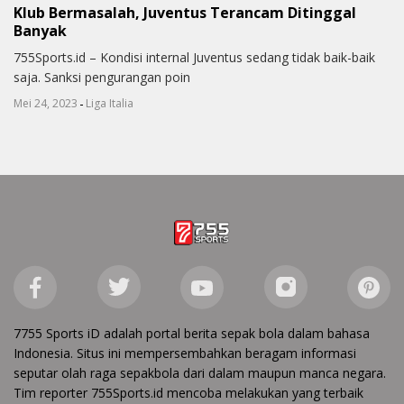
Klub Bermasalah, Juventus Terancam Ditinggal
Banyak
755Sports.id – Kondisi internal Juventus sedang tidak baik-baik
saja. Sanksi pengurangan poin
-
Mei 24, 2023
Liga Italia
7755 Sports iD adalah portal berita sepak bola dalam bahasa
Indonesia. Situs ini mempersembahkan beragam informasi
seputar olah raga sepakbola dari dalam maupun manca negara.
Tim reporter 755Sports.id mencoba melakukan yang terbaik