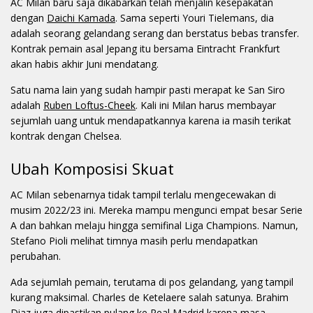
AC Milan baru saja dikabarkan telah menjalin kesepakatan
dengan
Daichi Kamada
. Sama seperti Youri Tielemans, dia
adalah seorang gelandang serang dan berstatus bebas transfer.
Kontrak pemain asal Jepang itu bersama Eintracht Frankfurt
akan habis akhir Juni mendatang.
Satu nama lain yang sudah hampir pasti merapat ke San Siro
adalah
Ruben Loftus-Cheek
. Kali ini Milan harus membayar
sejumlah uang untuk mendapatkannya karena ia masih terikat
kontrak dengan Chelsea.
Ubah Komposisi Skuat
AC Milan sebenarnya tidak tampil terlalu mengecewakan di
musim 2022/23 ini. Mereka mampu mengunci empat besar Serie
A dan bahkan melaju hingga semifinal Liga Champions. Namun,
Stefano Pioli melihat timnya masih perlu mendapatkan
perubahan.
Ada sejumlah pemain, terutama di pos gelandang, yang tampil
kurang maksimal. Charles de Ketelaere salah satunya. Brahim
Diaz juga dipastikan pulang ke Real Madrid karena masa