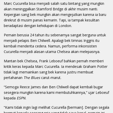
Marc Cucurella bisa menjadi salah satu bintang yang mungkin
akan meninggalkan Stamford Bridge di akhir musim nanti.
Kepergian sang bek mungkin akan mengejutkan karena ia baru
direkrut di musim panas kemarin. Tapi, ia tampak kesulitan
beradaptasi dengan kehidupan di London.
Pemain berusia 24 tahun itu sebenarnya sangat berguna untuk
menjadi pelapis Ben Chilwell. Apalagi bek timnas Inggris itu
kembali menderita cedera. Namun, performa inkonsisten
Cucurella menjadi alasan utama Chelsea akan melepasnya.
Mantan bek Chelsea, Frank Leboeuf bahkan pernah memberi
kritik keras kepada Marc Cucurella. Ia mendesak Graham Potter
tidak lagi memainkan sang bek karena justru membuat
pertahanan
The Blues
carut-marut.
“Semoga Reece James dan Ben Chilwell dapat kembali bugar
sesegera mungkin karena kami membutuhkannya,” ujar Leboeuf
kepada
ESPN
.
“Kami tidak ingin lagi melihat Cucurella [bermain]. Dengan segala
hormat kepada seorang pria yang tidak saya kenal, pemain ini