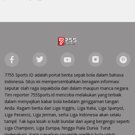
7755 Sports iD adalah portal berita sepak bola dalam bahasa
Indonesia. Situs ini mempersembahkan beragam informasi
seputar olah raga sepakbola dari dalam maupun manca negara.
Tim reporter 755Sports.id mencoba melakukan yang terbaik
dalam menyajikan kabar bola kedalam genggaman tangan
Anda. Ragam berita dari Liga Inggris, Liga Italia, Liga Spanyol,
Liga Perancis, Liga Jerman, serta Liga Indonesia akan selalu
tampil. Tak lupa kisah si kulit bundar dari ajang bergengsi seperti
Liga Champion, Liga Europa, hingga Piala Dunia. Turut
melengkapi, Kami paparkan sejumlah prediksi bola untuk