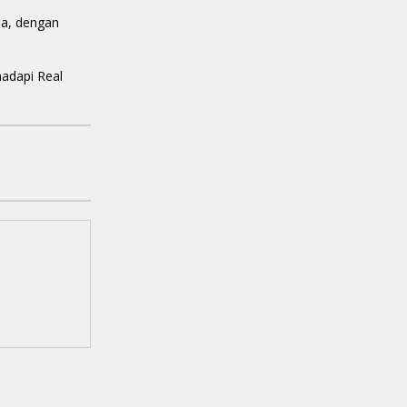
na, dengan
adapi Real