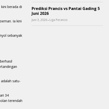
kini berada di
Prediksi Prancis vs Pantai Gading 5
Juni 2026
-
Juni 3, 2026
Liga Perancis
eman. Ia kini
anyol sebanyak
berhasil
ertandingan
 adalah satu-
ari 34
bolan terendah