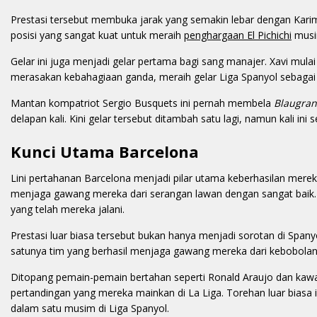
Prestasi tersebut membuka jarak yang semakin lebar dengan Karim 
posisi yang sangat kuat untuk meraih
penghargaan El Pichichi
musim
Gelar ini juga menjadi gelar pertama bagi sang manajer. Xavi m
merasakan kebahagiaan ganda, meraih gelar Liga Spanyol sebagai 
Mantan kompatriot Sergio Busquets ini pernah membela
Blaugra
delapan kali. Kini gelar tersebut ditambah satu lagi, namun kali ini s
Kunci Utama Barcelona
Lini pertahanan Barcelona menjadi pilar utama keberhasilan mereka
menjaga gawang mereka dari serangan lawan dengan sangat baik. 
yang telah mereka jalani.
Prestasi luar biasa tersebut bukan hanya menjadi sorotan di Spanyo
satunya tim yang berhasil menjaga gawang mereka dari kebobolan l
Ditopang pemain-pemain bertahan seperti Ronald Araujo dan kawa
pertandingan yang mereka mainkan di La Liga. Torehan luar bias
dalam satu musim di Liga Spanyol.