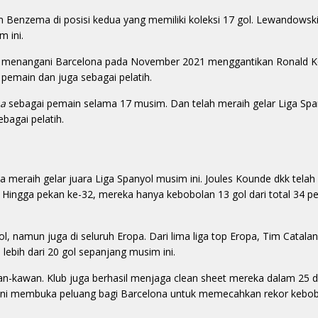
Benzema di posisi kedua yang memiliki koleksi 17 gol. Lewandowski 
 ini.
ulai menangani Barcelona pada November 2021 menggantikan Ronald Ko
pemain dan juga sebagai pelatih.
na
sebagai pemain selama 17 musim. Dan telah meraih gelar Liga Sp
ebagai pelatih.
 meraih gelar juara Liga Spanyol musim ini. Joules Kounde dkk telah 
Hingga pekan ke-32, mereka hanya kebobolan 13 gol dari total 34 p
l, namun juga di seluruh Eropa. Dari lima liga top Eropa, Tim Catalan
ebih dari 20 gol sepanjang musim ini.
n-kawan. Klub juga berhasil menjaga clean sheet mereka dalam 25 d
a ini membuka peluang bagi Barcelona untuk memecahkan rekor kebo