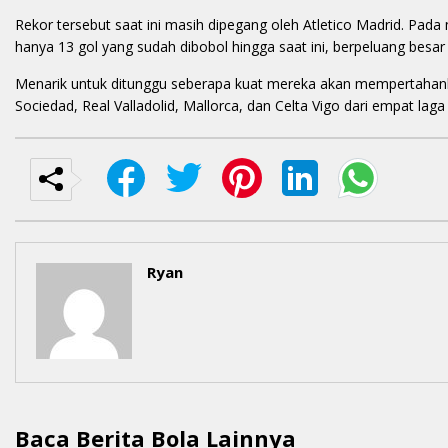
Rekor tersebut saat ini masih dipegang oleh Atletico Madrid. Pa
hanya 13 gol yang sudah dibobol hingga saat ini, berpeluang besa
Menarik untuk ditunggu seberapa kuat mereka akan mempertahank
Sociedad, Real Valladolid, Mallorca, dan Celta Vigo dari empat laga 
Ryan
Baca Berita Bola Lainnya