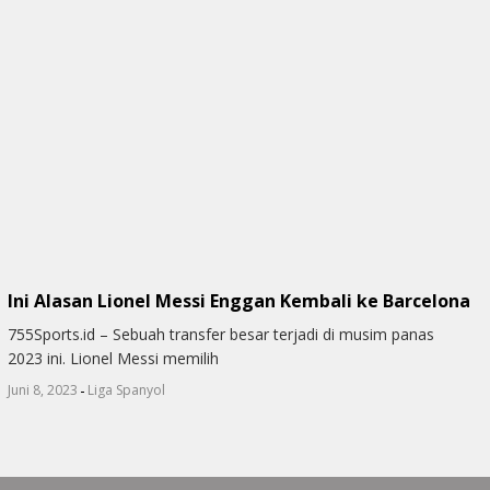
Ini Alasan Lionel Messi Enggan Kembali ke Barcelona
755Sports.id – Sebuah transfer besar terjadi di musim panas
2023 ini. Lionel Messi memilih
-
Juni 8, 2023
Liga Spanyol