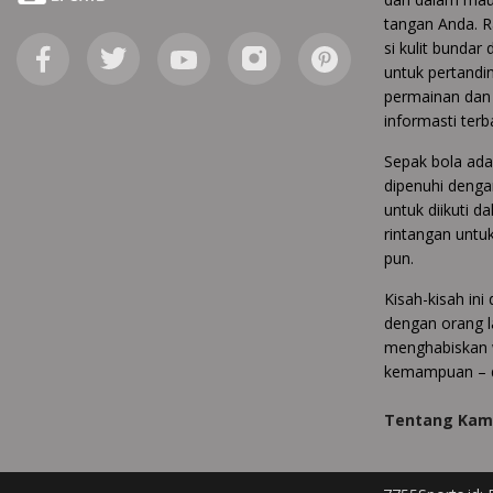
tangan Anda. Ra
si kulit bundar
untuk pertandin
permainan dan 
informasti terb
Sepak bola ada
dipenuhi denga
untuk diikuti 
rintangan untu
pun.
Kisah-kisah in
dengan orang l
menghabiskan w
kemampuan – d
Tentang Kam