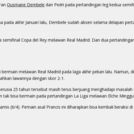
iran
Ousmane Dembele
dan Pedri pada pertandingan leg kedua semifi
a pada akhir Januari lalu, Dembele sudah absen selama delapan pert
tama semifinal Copa del Rey melawan Real Madrid. Dan dua pertanding
li bermain melawan Real Madrid pada laga akhir pekan lalu. Namun, di
lahkan lawannya dengan skor 2-1.
berusia 25 tahun tersebut masih terus berjuang menghadapi masalah
 tak bisa bermain pada pertandingan La Liga melawan Elche Minggu 
is (6/4). Pemain asal Prancis ini diharapkan bisa kembali beraksi d