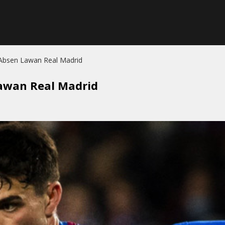
Absen Lawan Real Madrid
awan Real Madrid