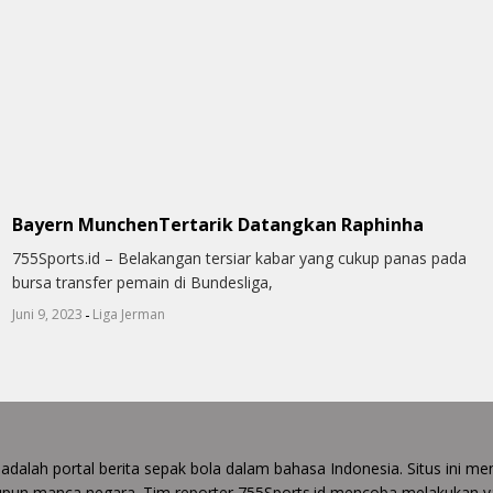
Bayern MunchenTertarik Datangkan Raphinha
755Sports.id – Belakangan tersiar kabar yang cukup panas pada
bursa transfer pemain di Bundesliga,
-
Juni 9, 2023
Liga Jerman
 adalah portal berita sepak bola dalam bahasa Indonesia. Situs ini
upun manca negara. Tim reporter 755Sports.id mencoba melakukan y