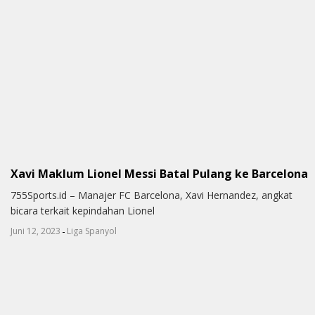
Xavi Maklum Lionel Messi Batal Pulang ke Barcelona
755Sports.id – Manajer FC Barcelona, Xavi Hernandez, angkat
bicara terkait kepindahan Lionel
-
Juni 12, 2023
Liga Spanyol