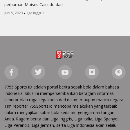
perburuan Moises Caicedo dari
-
Juni 5, 2023
Liga Inggris
7755 Sports iD adalah portal berita sepak bola dalam bahasa
Indonesia. Situs ini mempersembahkan beragam informasi
seputar olah raga sepakbola dari dalam maupun manca negara.
Tim reporter 755Sports.id mencoba melakukan yang terbaik
dalam menyajikan kabar bola kedalam genggaman tangan
Anda. Ragam berita dari Liga Inggris, Liga Italia, Liga Spanyol,
Liga Perancis, Liga Jerman, serta Liga Indonesia akan selalu