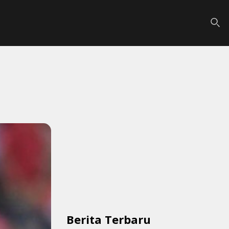
Berita Terbaru