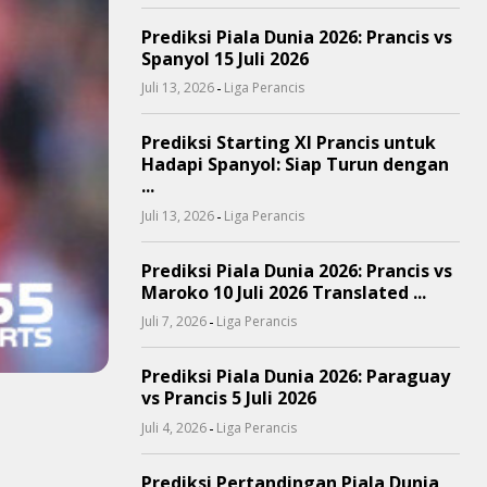
Prediksi Piala Dunia 2026: Prancis vs
Spanyol 15 Juli 2026
-
Juli 13, 2026
Liga Perancis
Prediksi Starting XI Prancis untuk
Hadapi Spanyol: Siap Turun dengan
...
-
Juli 13, 2026
Liga Perancis
Prediksi Piala Dunia 2026: Prancis vs
Maroko 10 Juli 2026 Translated ...
-
Juli 7, 2026
Liga Perancis
Prediksi Piala Dunia 2026: Paraguay
vs Prancis 5 Juli 2026
-
Juli 4, 2026
Liga Perancis
Prediksi Pertandingan Piala Dunia