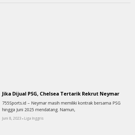
Jika Dijual PSG, Chelsea Tertarik Rekrut Neymar
755Sports.id – Neymar masih memiliki kontrak bersama PSG
hingga Juni 2025 mendatang. Namun,
-
Juni 8, 2023
Liga Inggris