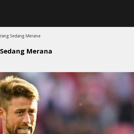
a Yang Sedang Merana
g Sedang Merana