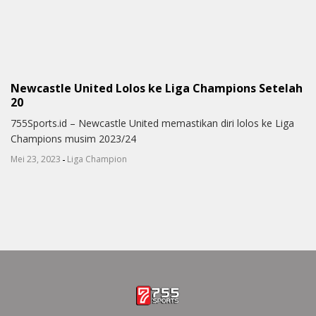
Newcastle United Lolos ke Liga Champions Setelah
20
755Sports.id – Newcastle United memastikan diri lolos ke Liga
Champions musim 2023/24
-
Mei 23, 2023
Liga Champion