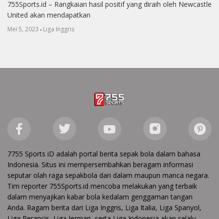
755Sports.id – Rangkaian hasil positif yang diraih oleh Newcastle
United akan mendapatkan
-
Mei 5, 2023
Liga Inggris
7755 Sports iD adalah portal berita sepak bola dalam bahasa
Indonesia. Situs ini mempersembahkan beragam informasi
seputar olah raga sepakbola dari dalam maupun manca negara.
Tim reporter 755Sports.id mencoba melakukan yang terbaik
dalam menyajikan kabar bola kedalam genggaman tangan
Anda. Ragam berita dari Liga Inggris, Liga Italia, Liga Spanyol,
Liga Perancis, Liga Jerman, serta Liga Indonesia akan selalu