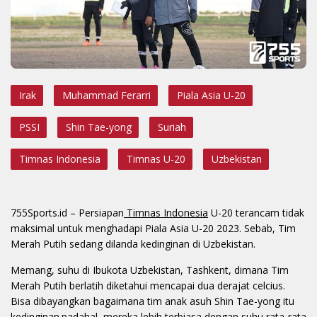
Irak
Muhammad Ferarri
Piala Asia U-20
PSSI
Shin Tae-yong
Suriah
Timnas Indonesia
Timnas U-20
Uzbekistan
755Sports.id
– Persiapan
Timnas Indonesia
U-20 terancam tidak
maksimal untuk menghadapi Piala Asia U-20 2023. Sebab, Tim
Merah Putih sedang dilanda kedinginan di Uzbekistan.
Memang, suhu di Ibukota Uzbekistan, Tashkent, dimana Tim
Merah Putih berlatih diketahui mencapai dua derajat celcius.
Bisa dibayangkan bagaimana tim anak asuh Shin Tae-yong itu
kedinginan.padahal, mereka lebih terbiasa dengan suhu rata-rata