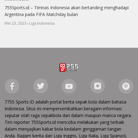
755Sports.id – Timnas Indonesia akan bertanding menghadapi
Argentina pada FIFA Matchday bulan
-
Mei 23, 2023
Liga Indonesia
7755 Sports iD adalah portal berita sepak bola dalam bahasa
Indonesia. Situs ini mempersembahkan beragam informasi
seputar olah raga sepakbola dari dalam maupun manca negara.
Tim reporter 755Sports.id mencoba melakukan yang terbaik
dalam menyajikan kabar bola kedalam genggaman tangan
Anda. Ragam berita dari Liga Inggris, Liga Italia, Liga Spanyol,