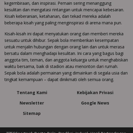
kegembiraan, dan inspirasi. Pemain sering menanggung
kesulitan dan mengatasi rintangan untuk mencapai kebesaran.
Kisah keberanian, ketahanan, dan tekad mereka adalah
beberapa kisah yang paling menginspirasi di arena mana pun.
Kisah-kisah ini dapat menyatukan orang dan memberi mereka
sesuatu untuk dihibur. Sepak bola memberikan kesempatan
untuk menjalin hubungan dengan orang lain dan untuk merasa
bersatu dalam menghadapi kesulitan. Ini cara yang bagus bagi
anggota tim, teman, dan anggota keluarga untuk menghabiskan
waktu bersama, baik di stadion atau menonton dari rumah.
Sepak bola adalah permainan yang dimainkan di segala usia dan
tingkat kemampuan – dapat dinikmati oleh semua orang.
Tentang Kami
Kebijakan Privasi
Newsletter
Google News
Sitemap