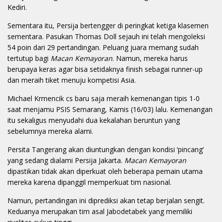
Kediri.
Sementara itu, Persija bertengger di peringkat ketiga klasemen
sementara. Pasukan Thomas Doll sejauh ini telah mengoleksi
54 poin dari 29 pertandingan. Peluang juara memang sudah
tertutup bagi
Macan Kemayoran
. Namun, mereka harus
berupaya keras agar bisa setidaknya finish sebagai runner-up
dan meraih tiket menuju kompetisi Asia.
Michael Krmencik cs baru saja meraih kemenangan tipis 1-0
saat menjamu PSIS Semarang, Kamis (16/03) lalu. Kemenangan
itu sekaligus menyudahi dua kekalahan beruntun yang
sebelumnya mereka alami.
Persita Tangerang akan diuntungkan dengan kondisi ‘pincang’
yang sedang dialami Persija Jakarta.
Macan Kemayoran
dipastikan tidak akan diperkuat oleh beberapa pemain utama
mereka karena dipanggil memperkuat tim nasional.
Namun, pertandingan ini diprediksi akan tetap berjalan sengit.
Keduanya merupakan tim asal Jabodetabek yang memiliki