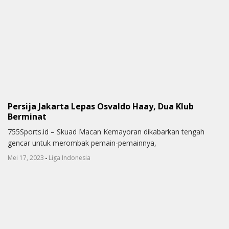
Persija Jakarta Lepas Osvaldo Haay, Dua Klub
Berminat
755Sports.id – Skuad Macan Kemayoran dikabarkan tengah
gencar untuk merombak pemain-pemainnya,
-
Mei 17, 2023
Liga Indonesia