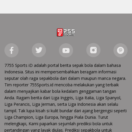
7755 Sports iD adalah portal berita sepak bola dalam bahasa
Indonesia. Situs ini mempersembahkan beragam informasi
seputar olah raga sepakbola dari dalam maupun manca negara.
Tim reporter 755Sports.id mencoba melakukan yang terbaik
dalam menyajikan kabar bola kedalam genggaman tangan
Anda. Ragam berita dari Liga Inggris, Liga Italia, Liga Spanyol,
Liga Perancis, Liga Jerman, serta Liga Indonesia akan selalu
tampil. Tak lupa kisah si kulit bundar dari ajang bergengsi seperti
Liga Champion, Liga Europa, hingga Piala Dunia. Turut
melengkapi, Kami paparkan sejumlah prediksi bola untuk
pertandingan yang layak diulas. Prediksi sepakbola untuk