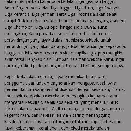
dalam menyajikan kabar bola kedalam genggaman tangan
Anda. Ragam berita dari Liga Inggris, Liga Italia, Liga Spanyol,
Liga Perancis, Liga Jerman, serta Liga Indonesia akan selalu
tampil. Tak lupa kisah si kulit bundar dari ajang bergengsi seperti
Liga Champion, Liga Europa, hingga Piala Dunia. Turut
melengkapi, Kami paparkan sejumlah prediksi bola untuk
pertandingan yang layak diulas. Prediksi sepakbola untuk
pertandingan yang akan datang. Jadwal pertandingan sepakbola,
hinggs statistik permainan dan video cuplikan gol pun mungkin
akan tersaji lengkap disini. Simpan halaman website Kami, ingat
namanya. Ikuti perkembangan informasti terbaru setiap harinya.
Sepak bola adalah olahraga yang memikat hati jutaan
penggemar, dan tidak mengherankan mengapa. Kisah para
pemain dan tim yang terlibat dipenuhi dengan keseruan, drama,
dan inspirasi. Apakah mereka memenangkan kejuaraan atau
mengatasi kesulitan, selalu ada sesuatu yang menarik untuk
diikuti dalam sepak bola. Cerita olahraga penuh dengan drama,
kegembiraan, dan inspirasi. Pemain sering menanggung
kesulitan dan mengatasi rintangan untuk mencapai kebesaran.
Kisah keberanian, ketahanan, dan tekad mereka adalah