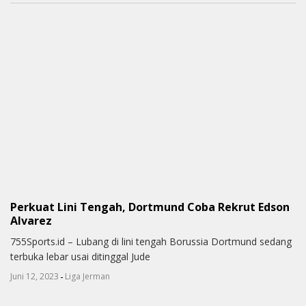
Perkuat Lini Tengah, Dortmund Coba Rekrut Edson
Alvarez
755Sports.id – Lubang di lini tengah Borussia Dortmund sedang
terbuka lebar usai ditinggal Jude
-
Juni 12, 2023
Liga Jerman