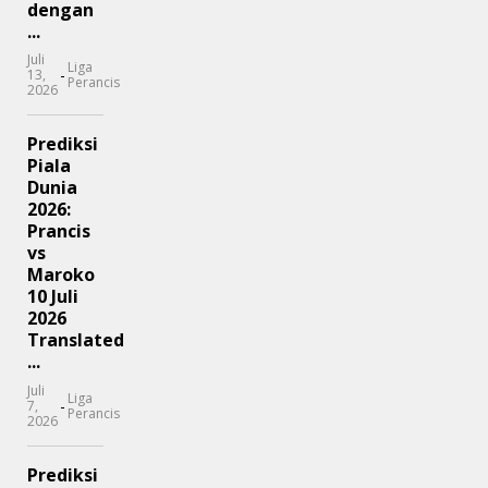
dengan
...
Juli
Liga
-
13,
Perancis
2026
Prediksi
Piala
Dunia
2026:
Prancis
vs
Maroko
10 Juli
2026
Translated
...
Juli
Liga
-
7,
Perancis
2026
Prediksi