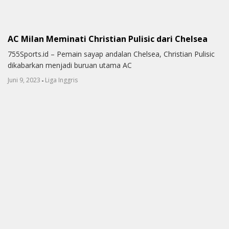
AC Milan Meminati Christian Pulisic dari Chelsea
755Sports.id – Pemain sayap andalan Chelsea, Christian Pulisic
dikabarkan menjadi buruan utama AC
-
Juni 9, 2023
Liga Inggris