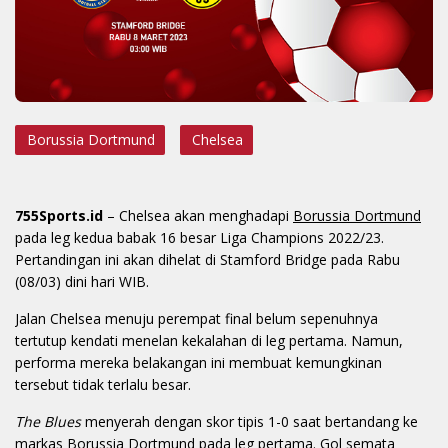
Borussia Dortmund
Chelsea
755Sports.id
– Chelsea akan menghadapi
Borussia Dortmund
pada leg kedua babak 16 besar Liga Champions 2022/23.
Pertandingan ini akan dihelat di Stamford Bridge pada Rabu
(08/03) dini hari WIB.
Jalan Chelsea menuju perempat final belum sepenuhnya
tertutup kendati menelan kekalahan di leg pertama. Namun,
performa mereka belakangan ini membuat kemungkinan
tersebut tidak terlalu besar.
The Blues
menyerah dengan skor tipis 1-0 saat bertandang ke
markas Borussia Dortmund pada leg pertama. Gol semata