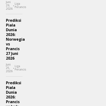
Juni
Liga
-
29,
Perancis
2026
Prediksi
Piala
Dunia
2026:
Norwegia
vs
Prancis
27 Juni
2026
Juni
Liga
-
25,
Perancis
2026
Prediksi
Piala
Dunia
2026:
Prancis