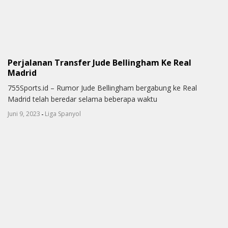
Perjalanan Transfer Jude Bellingham Ke Real
Madrid
755Sports.id – Rumor Jude Bellingham bergabung ke Real
Madrid telah beredar selama beberapa waktu
-
Juni 9, 2023
Liga Spanyol