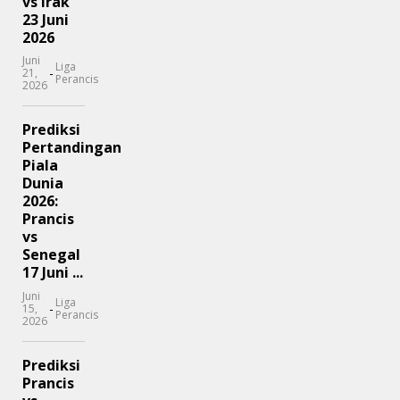
vs Irak
23 Juni
2026
Juni
Liga
-
21,
Perancis
2026
Prediksi
Pertandingan
Piala
Dunia
2026:
Prancis
vs
Senegal
17 Juni ...
Juni
Liga
-
15,
Perancis
2026
Prediksi
Prancis