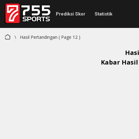
Prediksi Skor
Statistik
\
Hasil Pertandingan
( Page 12 )
Has
Kabar
Hasi