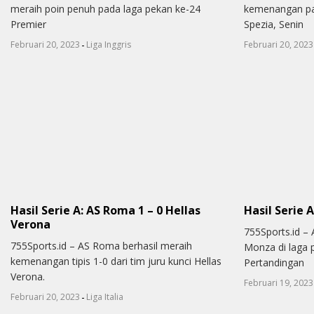
meraih poin penuh pada laga pekan ke-24
kemenangan pa
Premier
Spezia, Senin
-
Februari 20, 2023
Liga Inggris
Februari 20, 2023
Hasil Serie A: AS Roma 1 – 0 Hellas
Hasil Serie 
Verona
755Sports.id –
755Sports.id – AS Roma berhasil meraih
Monza di laga 
kemenangan tipis 1-0 dari tim juru kunci Hellas
Pertandingan
Verona.
Februari 19, 2023
-
Februari 20, 2023
Liga Italia