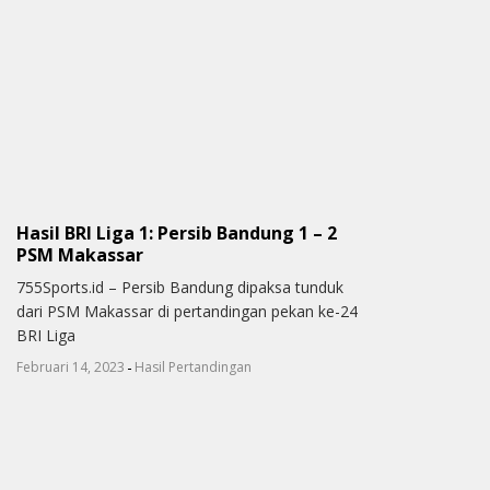
Hasil BRI Liga 1: Persib Bandung 1 – 2
PSM Makassar
755Sports.id – Persib Bandung dipaksa tunduk
dari PSM Makassar di pertandingan pekan ke-24
BRI Liga
-
Februari 14, 2023
Hasil Pertandingan