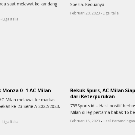
da saat melawat ke kandang
Spezia. Keduanya
-
Februari 20, 2023
Liga Italia
-
Liga Italia
A: Monza 0 -1 AC Milan
Bekuk Spurs, AC Milan Sia
dari Keterpurukan
 AC Milan melawat ke markas
755Sports.id – Hasil positif berhas
pekan ke-23 Serie A 2022/2023.
Milan di leg pertama babak 16 be
-
Februari 15, 2023
Hasil Pertandinga
-
Liga Italia