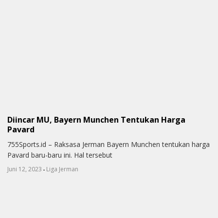
Diincar MU, Bayern Munchen Tentukan Harga
Pavard
755Sports.id – Raksasa Jerman Bayern Munchen tentukan harga
Pavard baru-baru ini. Hal tersebut
-
Juni 12, 2023
Liga Jerman