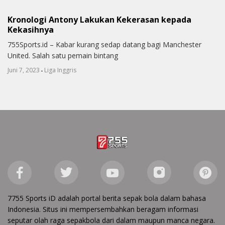
Kronologi Antony Lakukan Kekerasan kepada
Kekasihnya
755Sports.id – Kabar kurang sedap datang bagi Manchester
United. Salah satu pemain bintang
-
Juni 7, 2023
Liga Inggris
7755 Sports iD adalah portal berita sepak bola dalam bahasa
Indonesia. Situs ini mempersembahkan beragam informasi
seputar olah raga sepakbola dari dalam maupun manca negara.