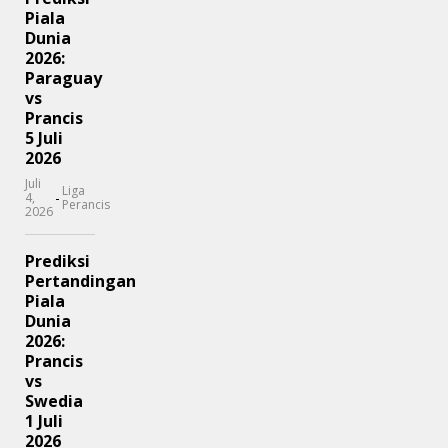
Piala
Dunia
2026:
Paraguay
vs
Prancis
5 Juli
2026
Juli
Liga
-
4,
Perancis
2026
Prediksi
Pertandingan
Piala
Dunia
2026:
Prancis
vs
Swedia
1 Juli
2026