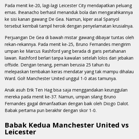
Pada menit ke-20, lagi-lagi Leicester City mendapatkan peluang
emas. Iheanacho berhasil menanduk bola dan mengarahkannya
ke sisi kanan gawang De Gea. Namun, kiper asal Spanyol
tersebut kembali tampil heroik dengan penyelamatan krusialnya.
Perjuangan De Gea di bawah mistar gawang dibayar tuntas oleh
rekan-rekannya. Pada menit ke-25, Bruno Fernandes mengirim
umpan ke Marcus Rashford yang berada di garis pertahanan
lawan. Rashford berlari tanpa kawalan setelah lolos dari jebakan
offside. Dengan tenang, pemain berusia 25 tahun itu
melepaskan tembakan keras mendatar yang tak mampu dihalau
Ward. Gol! Manchester United unggul 1-0 atas tamunya.
Anak asuh Erik Ten Hag bisa saja menggandakan keunggulan
mereka pada menit ke-37. Namun, umpan silang Bruno
Fernandes gagal dimanfaatkan dengan baik oleh Diogo Dalot.
Babak pertama pun berakhir dengan skor 1-0.
Babak Kedua Manchester United vs
Leicester