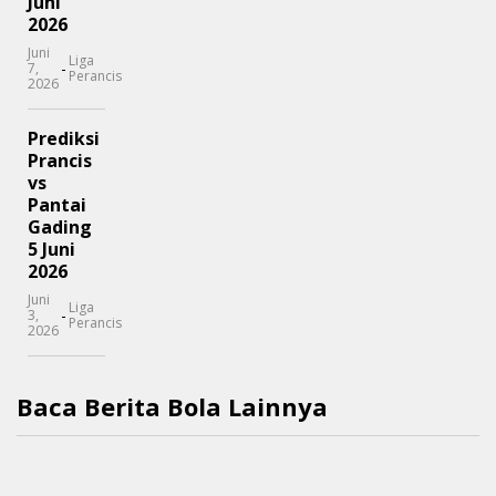
Juni
2026
Juni
Liga
-
7,
Perancis
2026
Prediksi
Prancis
vs
Pantai
Gading
5 Juni
2026
Juni
Liga
-
3,
Perancis
2026
Baca Berita Bola Lainnya