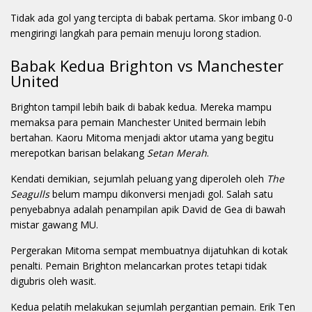
Tidak ada gol yang tercipta di babak pertama. Skor imbang 0-0
mengiringi langkah para pemain menuju lorong stadion.
Babak Kedua Brighton vs Manchester
United
Brighton tampil lebih baik di babak kedua. Mereka mampu
memaksa para pemain Manchester United bermain lebih
bertahan. Kaoru Mitoma menjadi aktor utama yang begitu
merepotkan barisan belakang
Setan Merah
.
Kendati demikian, sejumlah peluang yang diperoleh oleh
The
Seagulls
belum mampu dikonversi menjadi gol. Salah satu
penyebabnya adalah penampilan apik David de Gea di bawah
mistar gawang MU.
Pergerakan Mitoma sempat membuatnya dijatuhkan di kotak
penalti. Pemain Brighton melancarkan protes tetapi tidak
digubris oleh wasit.
Kedua pelatih melakukan sejumlah pergantian pemain. Erik Ten