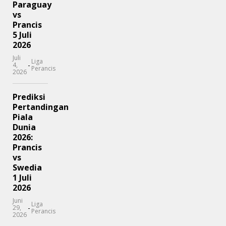
Paraguay
vs
Prancis
5 Juli
2026
Juli
Liga
-
4,
Perancis
2026
Prediksi
Pertandingan
Piala
Dunia
2026:
Prancis
vs
Swedia
1 Juli
2026
Juni
Liga
-
29,
Perancis
2026