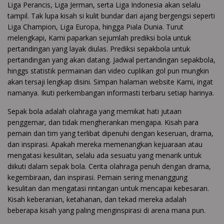
Liga Perancis, Liga Jerman, serta Liga Indonesia akan selalu
tampil. Tak lupa kisah si kulit bundar dari ajang bergengsi seperti
Liga Champion, Liga Europa, hingga Piala Dunia. Turut
melengkapi, Kami paparkan sejumlah prediksi bola untuk
pertandingan yang layak diulas. Prediksi sepakbola untuk
pertandingan yang akan datang. Jadwal pertandingan sepakbola,
hinggs statistik permainan dan video cuplikan gol pun mungkin
akan tersaji lengkap disini. Simpan halaman website Kami, ingat
namanya. Ikuti perkembangan informasti terbaru setiap harinya.
Sepak bola adalah olahraga yang memikat hati jutaan
penggemar, dan tidak mengherankan mengapa. Kisah para
pemain dan tim yang terlibat dipenuhi dengan keseruan, drama,
dan inspirasi. Apakah mereka memenangkan kejuaraan atau
mengatasi kesulitan, selalu ada sesuatu yang menarik untuk
diikuti dalam sepak bola. Cerita olahraga penuh dengan drama,
kegembiraan, dan inspirasi. Pemain sering menanggung
kesulitan dan mengatasi rintangan untuk mencapai kebesaran.
Kisah keberanian, ketahanan, dan tekad mereka adalah
beberapa kisah yang paling menginspirasi di arena mana pun.