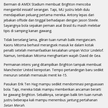
Bermain di AMEX Stadium membuat Brighton mencoba
mengambil inisiatif serangan. Tapi, MU justru lebih dulu
mendapatkan peluang pertama mereka. Antony lepas dari
jebakan offside dan tinggal berhadapan dengan Jason Steele.
Sayangnya bola sepakan pemain asal Brasil itu masih melebar
tipis di samping kanan gawang.
Tidak berselang lama, giliran tuan rumah balik mengancam.
Kaoru Mitoma berhasil merangsek masuk ke dalam kotak
penalti setelah memanfaatkan kesalahan umpan Victor Lindelof.
Namun, tembakan Mitoma menghantam wajah David de Gea.
Permainan intens yang ditampilkan Brighton tampak membuat
Manchester United kerepotan. Tempo pertandingan baru sedikit
menurun setelah memasuki menit ke-15.
Pasukan Erik Ten Hag mampu sedikit mendominasi penguasaan
bola. Tapi, mereka tidak mampu memberikan ancaman berarti
ke gawang Brighton. Sebaliknya, serangan balik tim tuan rumah
justru beberapa kali mampu menembus jantung pertahanan
Setan Merah
.