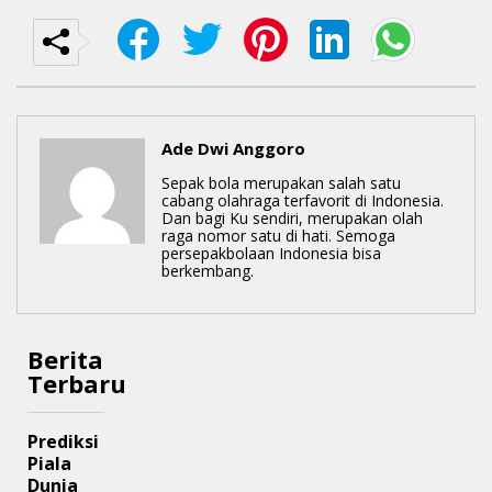
Ade Dwi Anggoro
Sepak bola merupakan salah satu
cabang olahraga terfavorit di Indonesia.
Dan bagi Ku sendiri, merupakan olah
raga nomor satu di hati. Semoga
persepakbolaan Indonesia bisa
berkembang.
Berita
Terbaru
Prediksi
Piala
Dunia