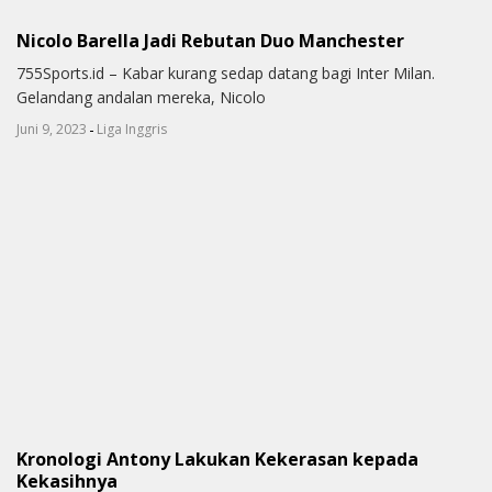
Nicolo Barella Jadi Rebutan Duo Manchester
755Sports.id – Kabar kurang sedap datang bagi Inter Milan.
Gelandang andalan mereka, Nicolo
-
Juni 9, 2023
Liga Inggris
Kronologi Antony Lakukan Kekerasan kepada
Kekasihnya