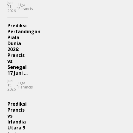
Juni
Liga
-
21,
Perancis
2026
Prediksi
Pertandingan
Piala
Dunia
2026:
Prancis
vs
Senegal
17 Juni ...
Juni
Liga
-
15,
Perancis
2026
Prediksi
Prancis
vs
Irlandia
Utara 9