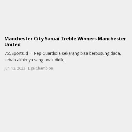
Manchester City Samai Treble Winners Manchester
United
755Sports.id – Pep Guardiola sekarang bisa berbusung dada,
sebab akhirnya sang anak didik,
-
Juni 12, 2023
Liga Champion