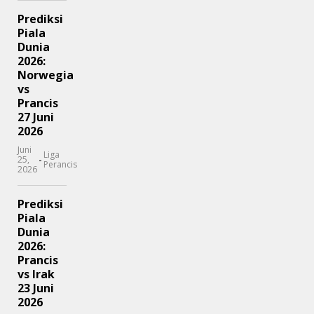
Prediksi
Piala
Dunia
2026:
Norwegia
vs
Prancis
27 Juni
2026
Juni
Liga
-
25,
Perancis
2026
Prediksi
Piala
Dunia
2026:
Prancis
vs Irak
23 Juni
2026