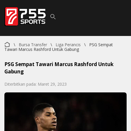
\
Bursa Transfer
\
Liga Perancis
\
PSG Sempat
Tawari Marcus Rashford Untuk Gabung
PSG Sempat Tawari Marcus Rashford Untuk
Gabung
Diterbitkan pada: Maret 29, 2023