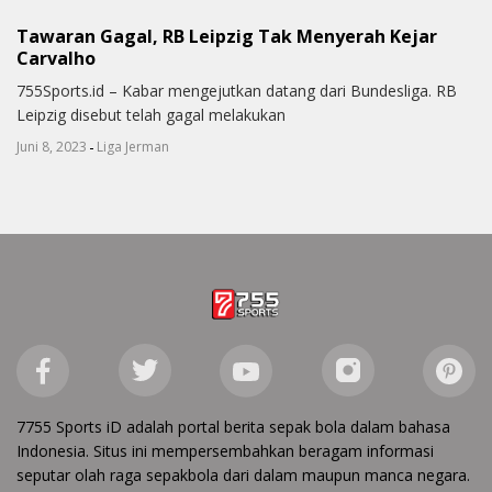
Tawaran Gagal, RB Leipzig Tak Menyerah Kejar
Carvalho
755Sports.id – Kabar mengejutkan datang dari Bundesliga. RB
Leipzig disebut telah gagal melakukan
-
Juni 8, 2023
Liga Jerman
7755 Sports iD adalah portal berita sepak bola dalam bahasa
Indonesia. Situs ini mempersembahkan beragam informasi
seputar olah raga sepakbola dari dalam maupun manca negara.