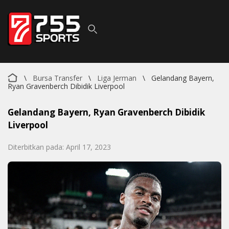
\
Bursa Transfer
\
Liga Jerman
\
Gelandang Bayern,
Ryan Gravenberch Dibidik Liverpool
Gelandang Bayern, Ryan Gravenberch Dibidik
Liverpool
Diterbitkan pada: April 17, 2023