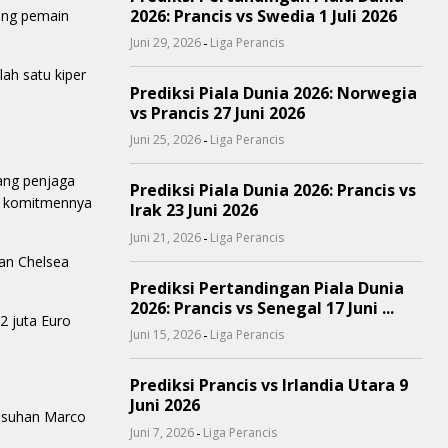
2026: Prancis vs Swedia 1 Juli 2026
ang pemain
-
Juni 29, 2026
Liga Perancis
lah satu kiper
Prediksi Piala Dunia 2026: Norwegia
vs Prancis 27 Juni 2026
-
Juni 25, 2026
Liga Perancis
ng penjaga
Prediksi Piala Dunia 2026: Prancis vs
an komitmennya
Irak 23 Juni 2026
-
Juni 21, 2026
Liga Perancis
dan Chelsea
Prediksi Pertandingan Piala Dunia
2026: Prancis vs Senegal 17 Juni ...
2 juta Euro
-
Juni 15, 2026
Liga Perancis
Prediksi Prancis vs Irlandia Utara 9
Juni 2026
 asuhan Marco
-
Juni 7, 2026
Liga Perancis