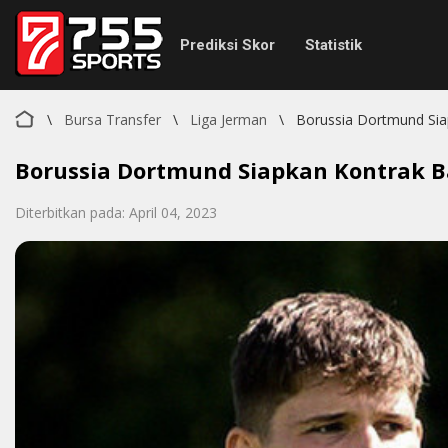
Prediksi Skor
Statistik
\
Bursa Transfer
\
Liga Jerman
\
Borussia Dortmund Sia
Borussia Dortmund Siapkan Kontrak B
Diterbitkan pada: April 04, 2023