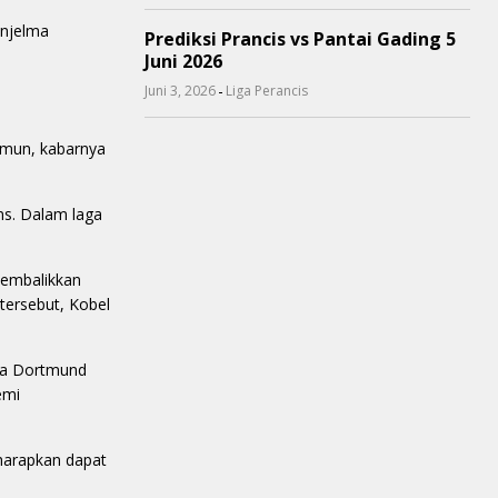
enjelma
Prediksi Prancis vs Pantai Gading 5
Juni 2026
-
Juni 3, 2026
Liga Perancis
Namun, kabarnya
ns. Dalam laga
membalikkan
tersebut, Kobel
sia Dortmund
emi
iharapkan dapat