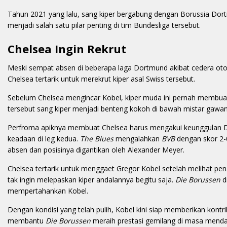
Tahun 2021 yang lalu, sang kiper bergabung dengan Borussia Dort
menjadi salah satu pilar penting di tim Bundesliga tersebut.
Chelsea Ingin Rekrut
Meski sempat absen di beberapa laga Dortmund akibat cedera otot, 
Chelsea tertarik untuk merekrut kiper asal Swiss tersebut.
Sebelum Chelsea mengincar Kobel, kiper muda ini pernah membu
tersebut sang kiper menjadi benteng kokoh di bawah mistar gaw
Perfroma apiknya membuat Chelsea harus mengakui keunggulan D
keadaan di leg kedua.
The Blues
mengalahkan
BVB
dengan skor 2-0
absen dan posisinya digantikan oleh Alexander Meyer.
Chelsea tertarik untuk menggaet Gregor Kobel setelah melihat p
tak ingin melepaskan kiper andalannya begitu saja.
Die Borussen
d
mempertahankan Kobel.
Dengan kondisi yang telah pulih, Kobel kini siap memberikan kont
membantu
Die Borussen
meraih prestasi gemilang di masa menda