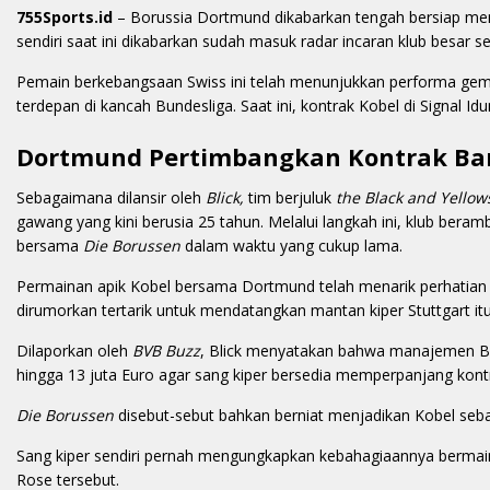
755Sports.id
– Borussia Dortmund dikabarkan tengah bersiap men
sendiri saat ini dikabarkan sudah masuk radar incaran klub besar 
Pemain berkebangsaan Swiss ini telah menunjukkan performa gem
terdepan di kancah Bundesliga. Saat ini, kontrak Kobel di Signal Id
Dortmund Pertimbangkan Kontrak Ba
Sebagaimana dilansir oleh
Blick,
tim berjuluk
the Black and Yellow
gawang yang kini berusia 25 tahun. Melalui langkah ini, klub ber
bersama
Die Borussen
dalam waktu yang cukup lama.
Permainan apik Kobel bersama Dortmund telah menarik perhatian kl
dirumorkan tertarik untuk mendatangkan mantan kiper Stuttgart itu
Dilaporkan oleh
BVB Buzz
, Blick menyatakan bahwa manajemen Bor
hingga 13 juta Euro agar sang kiper bersedia memperpanjang kont
Die Borussen
disebut-sebut bahkan berniat menjadikan Kobel sebag
Sang kiper sendiri pernah mengungkapkan kebahagiaannya bermai
Rose tersebut.