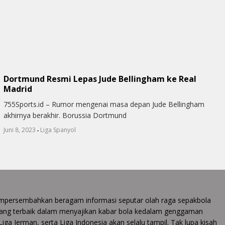
Dortmund Resmi Lepas Jude Bellingham ke Real
Madrid
755Sports.id – Rumor mengenai masa depan Jude Bellingham
akhirnya berakhir. Borussia Dortmund
-
Juni 8, 2023
Liga Spanyol
 mempersembahkan beragam informasi seputar olah raga sepakbola
ang terbaik dalam menyajikan kabar bola kedalam genggaman
 Liga Jerman, serta Liga Indonesia akan selalu tampil. Tak lupa kisah