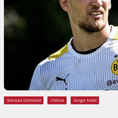
Borussia Dortmund
Chelsea
Gregor Kobel