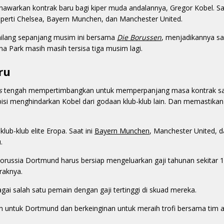
awarkan kontrak baru bagi kiper muda andalannya, Gregor Kobel. S
seperti Chelsea, Bayern Munchen, dan Manchester United.
ilang sepanjang musim ini bersama
Die Borussen
, menjadikannya sa
una Park masih masih tersisa tiga musim lagi.
ru
s
tengah mempertimbangkan untuk memperpanjang masa kontrak sa
ambisi menghindarkan Kobel dari godaan klub-klub lain. Dan memastik
ub-klub elite Eropa. Saat ini
Bayern Munchen
, Manchester United, 
.
ussia Dortmund harus bersiap mengeluarkan gaji tahunan sekitar 1
raknya.
ai salah satu pemain dengan gaji tertinggi di skuad mereka.
n untuk Dortmund dan berkeinginan untuk meraih trofi bersama tim