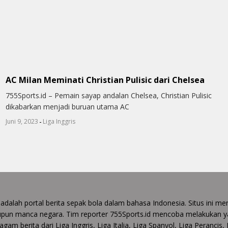
AC Milan Meminati Christian Pulisic dari Chelsea
755Sports.id – Pemain sayap andalan Chelsea, Christian Pulisic
dikabarkan menjadi buruan utama AC
-
Juni 9, 2023
Liga Inggris
 adalah portal berita sepak bola dalam bahasa Indonesia. Situs ini
upun manca negara. Tim reporter 755Sports.id mencoba melakukan y
gam berita dari Liga Inggris, Liga Italia, Liga Spanyol, Liga Perancis,