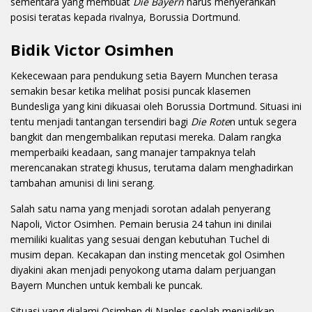
sementara yang membuat
Die Bayern
harus menyerahkan
posisi teratas kepada rivalnya, Borussia Dortmund.
Bidik Victor Osimhen
Kekecewaan para pendukung setia Bayern Munchen terasa
semakin besar ketika melihat posisi puncak klasemen
Bundesliga yang kini dikuasai oleh Borussia Dortmund. Situasi ini
tentu menjadi tantangan tersendiri bagi
Die Rote
n untuk segera
bangkit dan mengembalikan reputasi mereka. Dalam rangka
memperbaiki keadaan, sang manajer tampaknya telah
merencanakan strategi khusus, terutama dalam menghadirkan
tambahan amunisi di lini serang.
Salah satu nama yang menjadi sorotan adalah penyerang
Napoli, Victor Osimhen. Pemain berusia 24 tahun ini dinilai
memiliki kualitas yang sesuai dengan kebutuhan Tuchel di
musim depan. Kecakapan dan insting mencetak gol Osimhen
diyakini akan menjadi penyokong utama dalam perjuangan
Bayern Munchen untuk kembali ke puncak.
Situasi yang dialami Osimhen di Naples seolah menjadikan