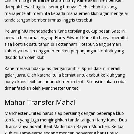
Erik Ten Hag menilai kehadiran Harry Kane akan memberikan
dampak besar bagi lini serang timnya. Oleh sebab itu sang
manajer telah meminta kepada manajemen klub agar mengejar
tanda tangan bomber timnas Inggris tersebut.
Peluang MU mendapatkan Kane terbilang cukup besar. Saat ini
pemain bernama lengkap Harry Edward Kane itu hanya memiliki
sisa kontrak satu tahun di Tottenham Hotspur. Sang pemain
kabarnya masih enggan meneken perpanjangan kontrak yang
disodorkan oleh klub.
Kane merasa tidak puas dengan ambisi Spurs dalam meraih
gelar juara. Oleh karena itu ia berniat untuk cabut ke klub yang
punya kans lebih besar untuk meraih trofi. Situasi ini akan coba
dimanfaatkan oleh Manchester United.
Mahar Transfer Mahal
Manchester United harus siap bersaing dengan beberapa klub
top lain yang juga menginginkan tanda tangan Harry Kane. Dua
di antaranya adalah Real Madrid dan Bayern Munchen. Kedua
klub itu sama-sama sedang mencari penyerang baru untuk