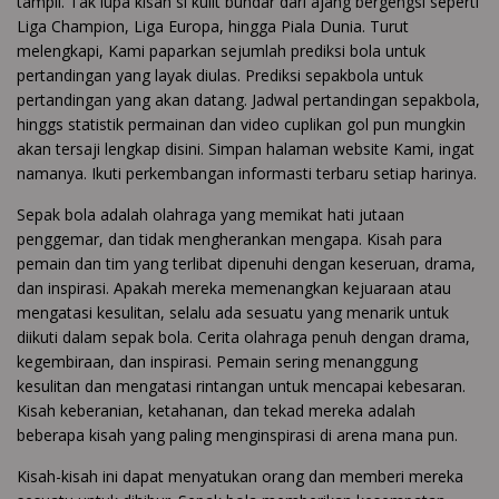
tampil. Tak lupa kisah si kulit bundar dari ajang bergengsi seperti
Liga Champion, Liga Europa, hingga Piala Dunia. Turut
melengkapi, Kami paparkan sejumlah prediksi bola untuk
pertandingan yang layak diulas. Prediksi sepakbola untuk
pertandingan yang akan datang. Jadwal pertandingan sepakbola,
hinggs statistik permainan dan video cuplikan gol pun mungkin
akan tersaji lengkap disini. Simpan halaman website Kami, ingat
namanya. Ikuti perkembangan informasti terbaru setiap harinya.
Sepak bola adalah olahraga yang memikat hati jutaan
penggemar, dan tidak mengherankan mengapa. Kisah para
pemain dan tim yang terlibat dipenuhi dengan keseruan, drama,
dan inspirasi. Apakah mereka memenangkan kejuaraan atau
mengatasi kesulitan, selalu ada sesuatu yang menarik untuk
diikuti dalam sepak bola. Cerita olahraga penuh dengan drama,
kegembiraan, dan inspirasi. Pemain sering menanggung
kesulitan dan mengatasi rintangan untuk mencapai kebesaran.
Kisah keberanian, ketahanan, dan tekad mereka adalah
beberapa kisah yang paling menginspirasi di arena mana pun.
Kisah-kisah ini dapat menyatukan orang dan memberi mereka