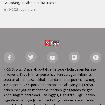
Gelandang andalan mereka, Nicolo
-
Juni 9, 2023
Liga Inggris
7755 Sports iD adalah portal berita sepak bola dalam bahasa
Indonesia. Situs ini mempersembahkan beragam informasi
seputar olah raga sepakbola dari dalam maupun manca negara.
Tim reporter 755Sports.id mencoba melakukan yang terbaik
dalam menyajikan kabar bola kedalam genggaman tangan
Anda. Ragam berita dari Liga Inggris, Liga Italia, Liga Spanyol,
Liga Perancis, Liga Jerman, serta Liga Indonesia akan selalu