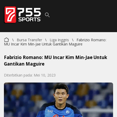
\
Bursa Transfer
\
Liga Inggris
\
Fabrizio Romano:
MU Incar Kim Min-Jae Untuk Gantikan Maguire
Fabrizio Romano: MU Incar Kim Min-Jae Untuk
Gantikan Maguire
Diterbitkan pada: Mei 10, 2023