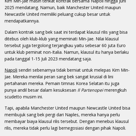
Kim Min-Jae masih terikat kontrak bersama Napoli hingga Juni
2025 mendatang. Namun, baik Manchester United maupun
Newcastle United memiliki peluang cukup besar untuk
mendapatkannya.
Dalam kontrak sang bek saat ini terdapat klausul rilis yang bisa
ditebus oleh klub-klub yang meminati Min-Jae. Nilai klausul
tersebut juga tergolong terjangkau yaitu sebesar 60 juta Euro
untuk klub peminat non-Italia. Namun, klausul itu hanya berlaku
pada tanggal 1-15 Juli 2023 mendatang saja.
Napoli
sendiri sebenarnya tidak berniat untuk melepas Kim Min-
Jae. Mereka menilai peran sang bek sangat krusial di lini
pertahanan mereka. Pemain timnas Korea Selatan itu juga
punya andil besar dalam kesuksesan
Il Partenopei
merengkuh
scudetto musim ini.
Tapi, apabila Manchester United maupun Newcastle United bisa
membujuk sang bek pergi dari Naples, mereka hanya perlu
membayar biaya klausul rilis tersebut. Dengan menebus klausul
rilis, mereka tidak perlu lagi bernegosiasi dengan pihak Napoli.