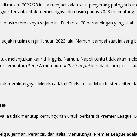
di musim 2022/23 ini. Ia menjadi salah satu penyerang paling subur di
nggris tertarik untuk meminangnya di musim panas 2023 mendatang.
 musim terbaiknya sejauh ini. Dari total 28 pertandingan yang telah 
sejak musim dingin Januari 2023 lalu. Namun, sampai saat ini sang
uk melanjutkan karir di Inggris. Namun, Napoli tentu tidak akan me
skor sementara Serie A membuat
Il Partenopei
berada dalam posisi ku
 untuk meminangnya. Mereka adalah Chelsea dan Manchester United. K
ue
a ia tidak menutup kemungkinan untuk berkarir di Premier League. 
lgia, Jerman, Perancis, dan Italia. Menurutnya, Premier League adalah