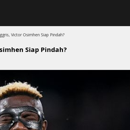
ggris, Victor Osimhen Siap Pindah?
Osimhen Siap Pindah?