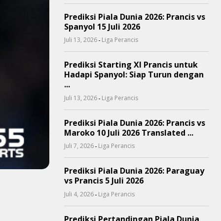
Prediksi Piala Dunia 2026: Prancis vs
Spanyol 15 Juli 2026
-
Juli 13, 2026
Liga Perancis
Prediksi Starting XI Prancis untuk
Hadapi Spanyol: Siap Turun dengan
...
-
Juli 13, 2026
Liga Perancis
Prediksi Piala Dunia 2026: Prancis vs
Maroko 10 Juli 2026 Translated ...
-
Juli 7, 2026
Liga Perancis
Prediksi Piala Dunia 2026: Paraguay
vs Prancis 5 Juli 2026
-
Juli 4, 2026
Liga Perancis
Prediksi Pertandingan Piala Dunia