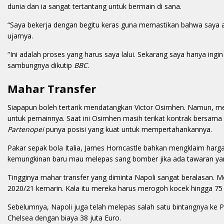
dunia dan ia sangat tertantang untuk bermain di sana.
“Saya bekerja dengan begitu keras guna memastikan bahwa saya a
ujarnya.
“Ini adalah proses yang harus saya lalui. Sekarang saya hanya in
sambungnya dikutip
BBC
.
Mahar Transfer
Siapapun boleh tertarik mendatangkan Victor Osimhen. Namun, 
untuk pemainnya. Saat ini Osimhen masih terikat kontrak bersama
Partenopei
punya posisi yang kuat untuk mempertahankannya.
Pakar sepak bola Italia, James Horncastle bahkan mengklaim harga
kemungkinan baru mau melepas sang bomber jika ada tawaran ya
Tingginya mahar transfer yang diminta Napoli sangat beralasan. M
2020/21 kemarin. Kala itu mereka harus merogoh kocek hingga 75 j
Sebelumnya, Napoli juga telah melepas salah satu bintangnya ke Pr
Chelsea dengan biaya 38 juta Euro.