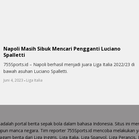
Napoli Masih Sibuk Mencari Pengganti Luciano
Spalletti
755Sports.id – Napoli berhasil menjadi juara Liga Italia 2022/23 di
bawah asuhan Luciano Spalletti.
-
Juni 4, 2023
Liga Italia
 adalah portal berita sepak bola dalam bahasa Indonesia. Situs ini
upun manca negara. Tim reporter 755Sports.id mencoba melakukan y
gam berita dari Liga Inggris, Liga Italia, Liga Spanyol, Liga Perancis,