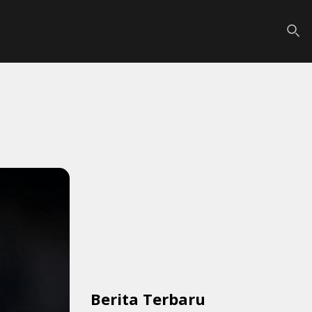
Berita Terbaru