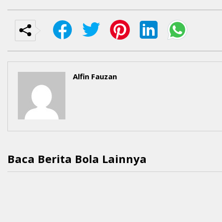
Alfin Fauzan
Baca Berita Bola Lainnya