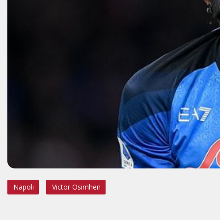
Napoli
Victor Osimhen