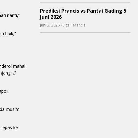
Prediksi Prancis vs Pantai Gading 5
ri nanti,”
Juni 2026
-
Juni 3, 2026
Liga Perancis
n baik,”
nderol mahal
anjang,
Il
apoli
pada musim
ilepas ke