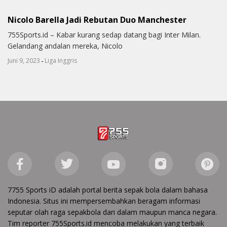
Nicolo Barella Jadi Rebutan Duo Manchester
755Sports.id – Kabar kurang sedap datang bagi Inter Milan.
Gelandang andalan mereka, Nicolo
-
Juni 9, 2023
Liga Inggris
7755 Sports iD adalah portal berita sepak bola dalam bahasa
Indonesia. Situs ini mempersembahkan beragam informasi
seputar olah raga sepakbola dari dalam maupun manca negara.
Tim reporter 755Sports.id mencoba melakukan yang terbaik