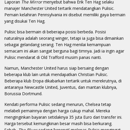
Laporan
The Mirror
menyebut bahwa Erik Ten Hag selaku
manajer Manchester United tertarik mendatangkan Pulisic.
Pemain kelahiran Pennsylvania ini disebut memiliki gaya bermain
yang disukai Ten Hag.
Pulisic bisa bermain di beberapa posisi berbeda. Posisi
naturalnya adalah seorang winger, tetapi ia juga bisa dimainkan
sebagai gelandang serang. Ten Hag menilai kemampuan
semacam ini akan sangat berguna bagi timnya. Jadi ia ingin agar
Pulisic mendarat di Old Trafford musim panas nanti.
Namun, Manchester United harus siap bersaing dengan
beberapa klub lain untuk mendapatkan Christian Pulisic.
Beberapa klub Eropa dikabarkan tertarik untuk merekrutnya, di
antaranya Newcastle United, Juventus, dan mantan klubnya,
Borussia Dortmund.
Kendati performa Pulisic sedang menurun, Chelsea tetap
melabeli pemainnya dengan harga cukup mahal. Mereka
menginginkan bayaran setidaknya 35 juta Euro dari transfer ini.
Harga tersebut kemungkinan besar masih bisa berkurang.
Sebab,
The Blues
sedang ‘kepepet’ melepas Pulisic mengingat