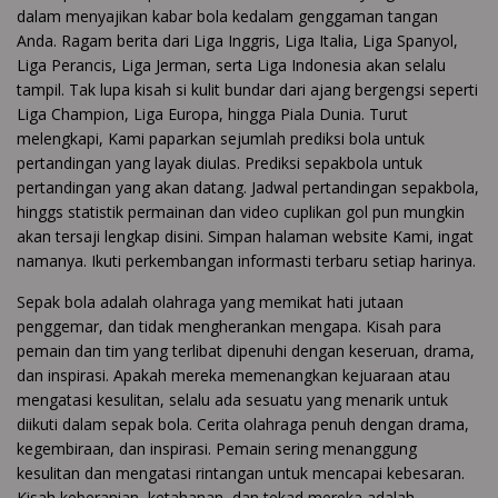
dalam menyajikan kabar bola kedalam genggaman tangan
Anda. Ragam berita dari Liga Inggris, Liga Italia, Liga Spanyol,
Liga Perancis, Liga Jerman, serta Liga Indonesia akan selalu
tampil. Tak lupa kisah si kulit bundar dari ajang bergengsi seperti
Liga Champion, Liga Europa, hingga Piala Dunia. Turut
melengkapi, Kami paparkan sejumlah prediksi bola untuk
pertandingan yang layak diulas. Prediksi sepakbola untuk
pertandingan yang akan datang. Jadwal pertandingan sepakbola,
hinggs statistik permainan dan video cuplikan gol pun mungkin
akan tersaji lengkap disini. Simpan halaman website Kami, ingat
namanya. Ikuti perkembangan informasti terbaru setiap harinya.
Sepak bola adalah olahraga yang memikat hati jutaan
penggemar, dan tidak mengherankan mengapa. Kisah para
pemain dan tim yang terlibat dipenuhi dengan keseruan, drama,
dan inspirasi. Apakah mereka memenangkan kejuaraan atau
mengatasi kesulitan, selalu ada sesuatu yang menarik untuk
diikuti dalam sepak bola. Cerita olahraga penuh dengan drama,
kegembiraan, dan inspirasi. Pemain sering menanggung
kesulitan dan mengatasi rintangan untuk mencapai kebesaran.
Kisah keberanian, ketahanan, dan tekad mereka adalah