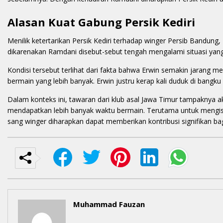
Alasan Kuat Gabung Persik Kediri
Menilik ketertarikan Persik Kediri terhadap winger Persib Bandung,
dikarenakan Ramdani disebut-sebut tengah mengalami situasi yan
Kondisi tersebut terlihat dari fakta bahwa Erwin semakin jarang me
bermain yang lebih banyak. Erwin justru kerap kali duduk di bangk
Dalam konteks ini, tawaran dari klub asal Jawa Timur tampaknya aka
mendapatkan lebih banyak waktu bermain. Terutama untuk mengisi p
sang winger diharapkan dapat memberikan kontribusi signifikan ba
Muhammad Fauzan