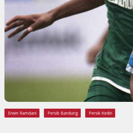
Erwin Ramdani
Persib Bandung
Persik Kediri