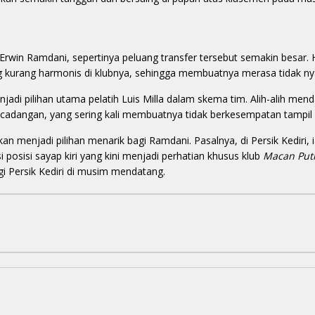
 Erwin Ramdani, sepertinya peluang transfer tersebut semakin besar. H
g kurang harmonis di klubnya, sehingga membuatnya merasa tidak n
njadi pilihan utama pelatih Luis Milla dalam skema tim. Alih-alih men
u cadangan, yang sering kali membuatnya tidak berkesempatan tampil 
n menjadi pilihan menarik bagi Ramdani. Pasalnya, di Persik Kediri, 
osisi sayap kiri yang kini menjadi perhatian khusus klub
Macan Put
gi Persik Kediri di musim mendatang.