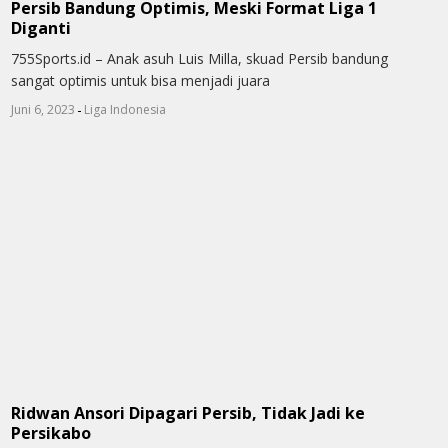
Persib Bandung Optimis, Meski Format Liga 1
Diganti
755Sports.id – Anak asuh Luis Milla, skuad Persib bandung
sangat optimis untuk bisa menjadi juara
-
Juni 6, 2023
Liga Indonesia
Ridwan Ansori Dipagari Persib, Tidak Jadi ke
Persikabo