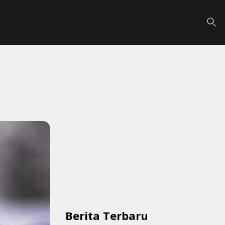
Berita Terbaru