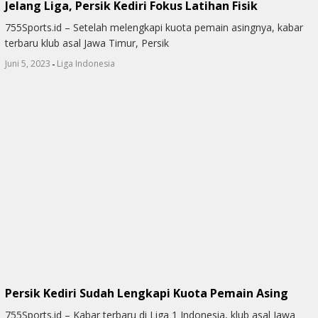
Jelang Liga, Persik Kediri Fokus Latihan Fisik
755Sports.id – Setelah melengkapi kuota pemain asingnya, kabar
terbaru klub asal Jawa Timur, Persik
-
Juni 5, 2023
Liga Indonesia
Persik Kediri Sudah Lengkapi Kuota Pemain Asing
755Sports.id – Kabar terbaru di Liga 1 Indonesia, klub asal Jawa