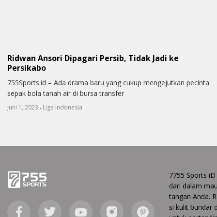
Ridwan Ansori Dipagari Persib, Tidak Jadi ke
Persikabo
755Sports.id – Ada drama baru yang cukup mengejutkan pecinta
sepak bola tanah air di bursa transfer
-
Juni 1, 2023
Liga Indonesia
7755 Sports iD
dari dalam ma
tangan Anda. Ra
si kulit bundar