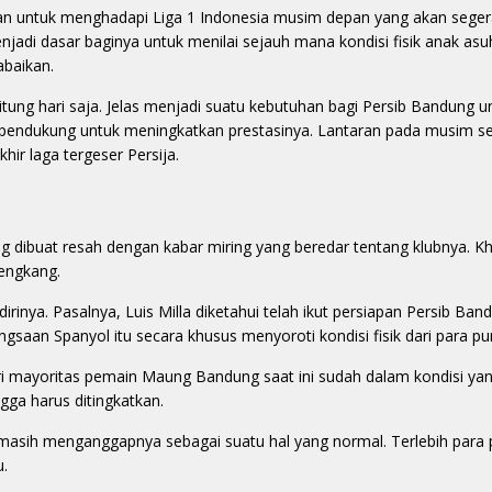
n untuk menghadapi Liga 1 Indonesia musim depan yang akan segera
enjadi dasar baginya untuk menilai sejauh mana kondisi fisik anak asu
abaikan.
tung hari saja. Jelas menjadi suatu kebutuhan bagi Persib Bandung u
a pendukung untuk meningkatkan prestasinya. Lantaran pada musim s
hir laga tergeser Persija.
dibuat resah dengan kabar miring yang beredar tentang klubnya. K
engkang.
nya. Pasalnya, Luis Milla diketahui telah ikut persiapan Persib Ba
gsaan Spanyol itu secara khusus menyoroti kondisi fisik dari para 
 mayoritas pemain Maung Bandung saat ini sudah dalam kondisi yan
gga harus ditingkatkan.
 masih menganggapnya sebagai suatu hal yang normal. Terlebih para
u.