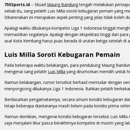
755Sports.id
– Skuad
Maung Bandung
tengah melakukan persiapa
sebab itu, sang pelatih Luis Milla soroti kebugaran pemain yang m
Dikarenakan ini merupakan aspek penting yang jelas tidak boleh di
Apalagi waktu dibukanya kompetisi Liga 1 Indonesia tinggal menghi
memastikan segalanya. Apalagi dengan ekspektasi tinggi dari par
asal Kota Kembang harus puas berada di urutan ketiga setelah di ak
Luis Milla Soroti Kebugaran Pemain
Pada beberapa waktu belakangan, para pendukung Maung Bandung 
mengenai sang pelatih
Luis Milla
yang dirumorkan memilih untuk h
Namun belakangan, rumor tersebut berhasil memudar dengan sendiri
menyongsong dibukanya Liga 1 Indonesia. Bahkan pelatih berkeban
Berdasarkan pengamatannya, secara umum kondisi kebugaran dari
tetapi beberapa diantaranya masih belum pada kondisi prima sehin
Namun demikian, mengenai kondisi kebugaran tersebut Luis Milla
saja menjalani libur pasca berakhirnya kompetisi di musim yang lal