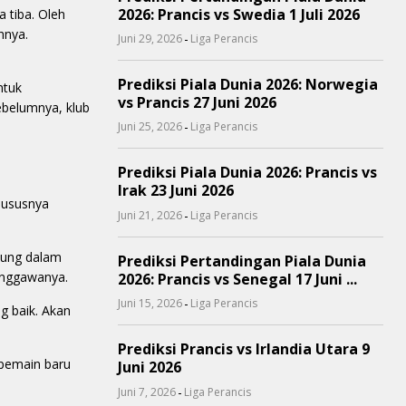
2026: Prancis vs Swedia 1 Juli 2026
 tiba. Oleh
hnya.
-
Juni 29, 2026
Liga Perancis
Prediksi Piala Dunia 2026: Norwegia
ntuk
vs Prancis 27 Juni 2026
ebelumnya, klub
-
Juni 25, 2026
Liga Perancis
Prediksi Piala Dunia 2026: Prancis vs
Irak 23 Juni 2026
hususnya
-
Juni 21, 2026
Liga Perancis
ndung dalam
Prediksi Pertandingan Piala Dunia
punggawanya.
2026: Prancis vs Senegal 17 Juni ...
-
Juni 15, 2026
Liga Perancis
g baik. Akan
Prediksi Prancis vs Irlandia Utara 9
 pemain baru
Juni 2026
-
Juni 7, 2026
Liga Perancis