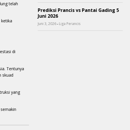
ung telah
Prediksi Prancis vs Pantai Gading 5
Juni 2026
 ketika
-
Juni 3, 2026
Liga Perancis
stasi di
sia. Tentunya
n skuad
truksi yang
i semakin