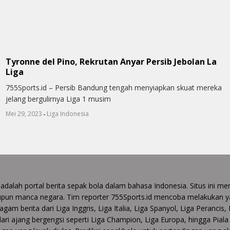
Tyronne del Pino, Rekrutan Anyar Persib Jebolan La
Liga
755Sports.id – Persib Bandung tengah menyiapkan skuat mereka
jelang bergulirnya Liga 1 musim
-
Mei 29, 2023
Liga Indonesia
 adalah portal berita sepak bola dalam bahasa Indonesia. Situs ini
upun manca negara. Tim reporter 755Sports.id mencoba melakukan y
gam berita dari Liga Inggris, Liga Italia, Liga Spanyol, Liga Perancis,
 dari ajang bergengsi seperti Liga Champion, Liga Europa, hingga Pia