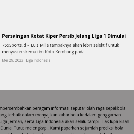
Persaingan Ketat Kiper Persib Jelang Liga 1 Dimulai
755Sports.id – Luis Milla tampaknya akan lebih selektif untuk
menyusun skema tim Kota Kembang pada
-
Mei 29, 2023
Liga Indonesia
 mempersembahkan beragam informasi seputar olah raga sepakbola
ang terbaik dalam menyajikan kabar bola kedalam genggaman
 Liga Jerman, serta Liga Indonesia akan selalu tampil. Tak lupa kisah
la Dunia. Turut melengkapi, Kami paparkan sejumlah prediksi bola