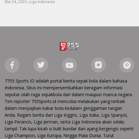
-
Mei 24, 2023
Liga Indonesia
7755 Sports iD adalah portal berita sepak bola dalam bahasa
Indonesia. Situs ini mempersembahkan beragam informasi
seputar olah raga sepakbola dari dalam maupun manca negara.
Tim reporter 755Sports.id mencoba melakukan yang terbaik
dalam menyajikan kabar bola kedalam genggaman tangan
Anda. Ragam berita dari Liga Inggris, Liga Italia, Liga Spanyol,
Liga Perancis, Liga Jerman, serta Liga Indonesia akan selalu
tampil. Tak lupa kisah si kulit bundar dari ajang bergengsi seperti
Liga Champion, Liga Europa, hingga Piala Dunia. Turut