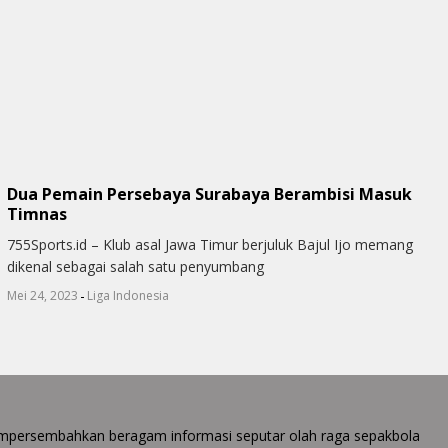
Dua Pemain Persebaya Surabaya Berambisi Masuk
Timnas
755Sports.id – Klub asal Jawa Timur berjuluk Bajul Ijo memang
dikenal sebagai salah satu penyumbang
-
Mei 24, 2023
Liga Indonesia
 mempersembahkan beragam informasi seputar olah raga sepakbola