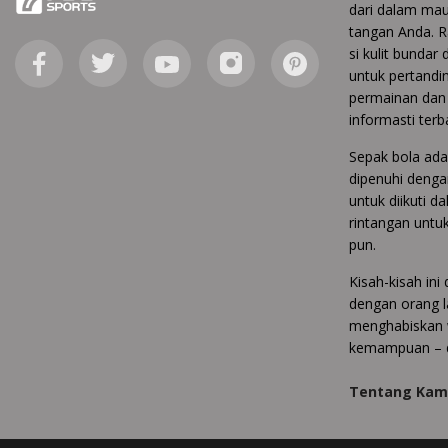
dari dalam ma
tangan Anda. Ra
si kulit bundar
untuk pertandin
permainan dan 
informasti terb
Sepak bola ada
dipenuhi denga
untuk diikuti 
rintangan untu
pun.
Kisah-kisah in
dengan orang l
menghabiskan w
kemampuan – d
Tentang Kam