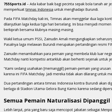
755Sports.id
– Ada kabar baik bagi pecinta sepak bola tanah air 
memperkuat
timnas Indonesia
untuk menghadapi Burundi.
Pada FIFA Matchday kali ini, Timnas akan menggelar dua laga kon
dilanjutkan laga kedua tiga hari berselang. Ini bisa menjadi mom
berkiprah bersama klubnya masing-masing.
Wakil ketua umum PSSI, Zainudin Amali mengungkapkan seharusnya
Pasalnya laga melawan Burundi merupakan pertandingan resmi FI
Zainudin menambahkan para pemain yang membela klub luar negeri
Matchday nanti kompetisi antarklub akan berhenti sejenak untuk je
“Kami sedang usahakan [memanggil] pemain-pemain yang urusan adm
karena ini FIFA Matchday. Jadi mereka tidak akan dilarang untuk m
Dua pertandingan antara timnas Indonesia kontra Burundi akan dig
berlaga di Stadion Utama Gelora Bung Karno karena sedang dipers
Semua Pemain Naturalisasi Dipanggil
Lebih lanjut, pria yang baru saja mencopot jabatan sebagai Men