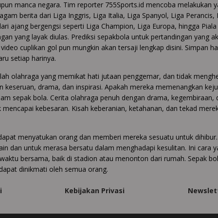
upun manca negara. Tim reporter 755Sports.id mencoba melakukan y
gam berita dari Liga Inggris, Liga Italia, Liga Spanyol, Liga Perancis,
 dari ajang bergengsi seperti Liga Champion, Liga Europa, hingga Pia
gan yang layak diulas. Prediksi sepakbola untuk pertandingan yang ak
video cuplikan gol pun mungkin akan tersaji lengkap disini. Simpan 
aru setiap harinya.
lah olahraga yang memikat hati jutaan penggemar, dan tidak menghe
n keseruan, drama, dan inspirasi. Apakah mereka memenangkan kejua
dalam sepak bola. Cerita olahraga penuh dengan drama, kegembiraan, 
k mencapai kebesaran. Kisah keberanian, ketahanan, dan tekad merek
i dapat menyatukan orang dan memberi mereka sesuatu untuk dihibu
ain dan untuk merasa bersatu dalam menghadapi kesulitan. Ini cara 
aktu bersama, baik di stadion atau menonton dari rumah. Sepak bola
apat dinikmati oleh semua orang.
i
Kebijakan Privasi
Newslet