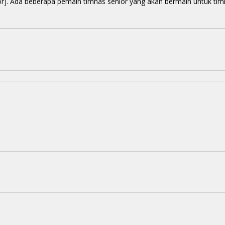
or]. Ada beberapa pemain timnas senior yang akan bermain untuk tim