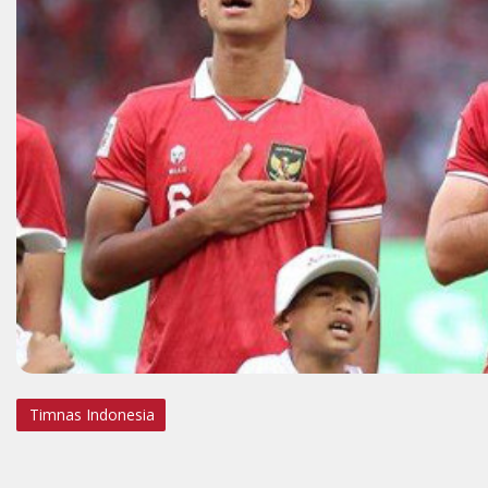
Timnas Indonesia