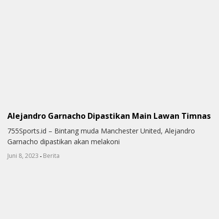
Alejandro Garnacho Dipastikan Main Lawan Timnas
755Sports.id – Bintang muda Manchester United, Alejandro
Garnacho dipastikan akan melakoni
-
Juni 8, 2023
Berita