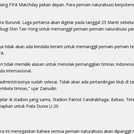
jelang FIFA Matchday pekan depan. Para pemain naturalisasi berpotens
tra Burundi. Laga pertama akan digelar pada tanggal 25 Maret sebe
en bagi Shin Tae-Yong untuk memanggil pemain-pemain naturalisasi y
 tidak akan ada kendala berarti untuk memanggil pemain-pemain te
FA.
 tidak memiliki alasan untuk menolak pemanggilan timnas Indonesia
da internasional.
inistrasinya sudah selesai. Tidak akan ada pertandingan klub di se
embela timnas,” ujar Zainudin.
elar di stadion yang sama, Stadion Patriot Candrabhaga, Bekasi. Timn
iapkan untuk Piala Dunia U-20.
pora ini menegaskan bahwa semua pemain naturalisasi akan dipanggi