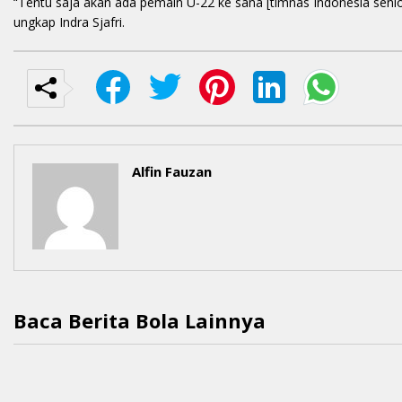
“Tentu saja akan ada pemain U-22 ke sana [timnas Indonesia seni
ungkap Indra Sjafri.
Alfin Fauzan
Baca Berita Bola Lainnya