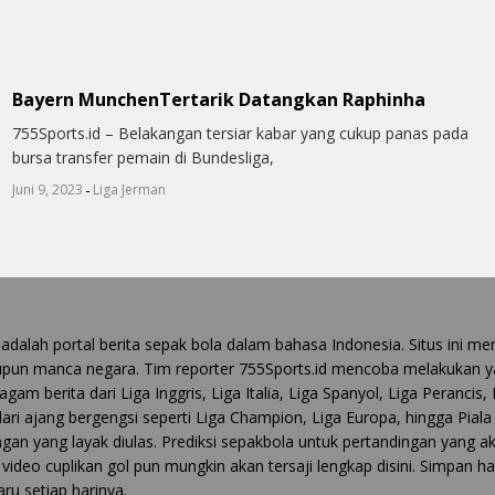
Bayern MunchenTertarik Datangkan Raphinha
755Sports.id – Belakangan tersiar kabar yang cukup panas pada
bursa transfer pemain di Bundesliga,
-
Juni 9, 2023
Liga Jerman
 adalah portal berita sepak bola dalam bahasa Indonesia. Situs ini
upun manca negara. Tim reporter 755Sports.id mencoba melakukan y
gam berita dari Liga Inggris, Liga Italia, Liga Spanyol, Liga Perancis,
 dari ajang bergengsi seperti Liga Champion, Liga Europa, hingga Pia
gan yang layak diulas. Prediksi sepakbola untuk pertandingan yang ak
video cuplikan gol pun mungkin akan tersaji lengkap disini. Simpan 
aru setiap harinya.