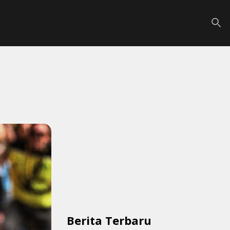
Berita Terbaru