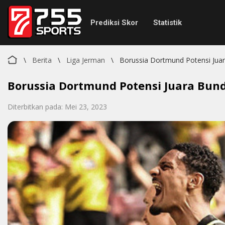
Prediksi Skor
Statistik
\
Berita
\
Liga Jerman
\
Borussia Dortmund Potensi Juar
Borussia Dortmund Potensi Juara Bund
Diterbitkan pada: Mei 23, 2023