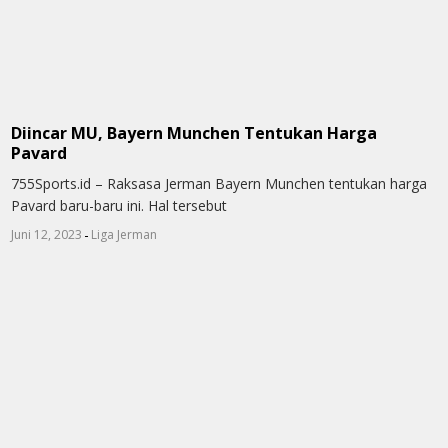
Diincar MU, Bayern Munchen Tentukan Harga
Pavard
755Sports.id – Raksasa Jerman Bayern Munchen tentukan harga
Pavard baru-baru ini. Hal tersebut
-
Juni 12, 2023
Liga Jerman