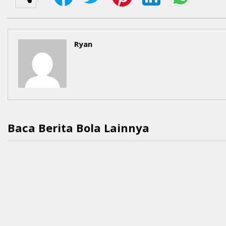
Ryan
Baca Berita Bola Lainnya