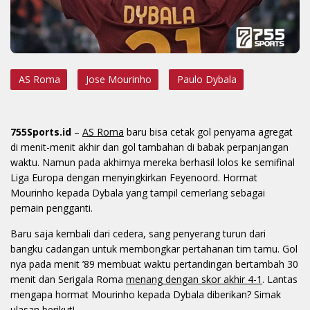
AS Roma
Jose Mourinho
Paulo Dybala
755Sports.id
–
AS Roma
baru bisa cetak gol penyama agregat
di menit-menit akhir dan gol tambahan di babak perpanjangan
waktu. Namun pada akhirnya mereka berhasil lolos ke semifinal
Liga Europa dengan menyingkirkan Feyenoord. Hormat
Mourinho kepada Dybala yang tampil cemerlang sebagai
pemain pengganti.
Baru saja kembali dari cedera, sang penyerang turun dari
bangku cadangan untuk membongkar pertahanan tim tamu. Gol
nya pada menit ’89 membuat waktu pertandingan bertambah 30
menit dan Serigala Roma
menang dengan skor akhir 4-1
. Lantas
mengapa hormat Mourinho kepada Dybala diberikan? Simak
ulasan berikut!