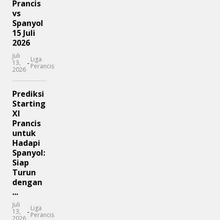
Prancis
vs
Spanyol
15 Juli
2026
Juli
Liga
-
13,
Perancis
2026
Prediksi
Starting
XI
Prancis
untuk
Hadapi
Spanyol:
Siap
Turun
dengan
...
Juli
Liga
-
13,
Perancis
2026