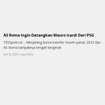
AS Roma Ingin Datangkan Mauro Icardi Dari PSG
755Sports.id – Menjelang bursa transfer musim panas 2023 dan
AS Roma tampaknya tengah bergerak
-
Juni 8, 2023
Liga Italia