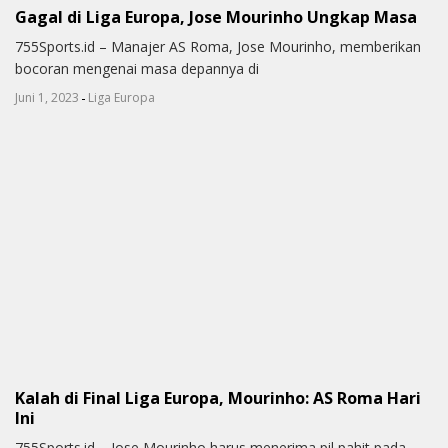
Gagal di Liga Europa, Jose Mourinho Ungkap Masa
755Sports.id – Manajer AS Roma, Jose Mourinho, memberikan
bocoran mengenai masa depannya di
-
Juni 1, 2023
Liga Europa
Kalah di Final Liga Europa, Mourinho: AS Roma Hari
Ini
755Sports.id – Jose Mourinho harus menerima pil pahit pada