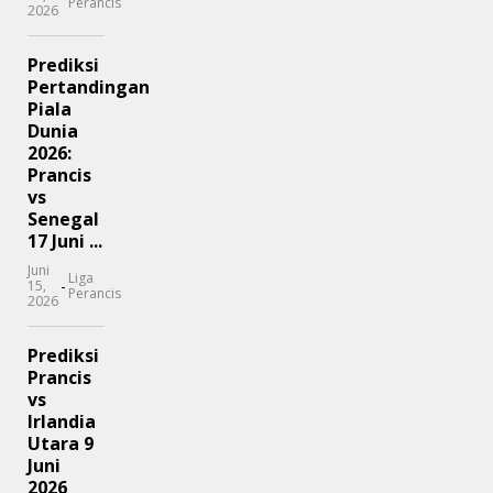
Perancis
2026
Prediksi
Pertandingan
Piala
Dunia
2026:
Prancis
vs
Senegal
17 Juni ...
Juni
Liga
-
15,
Perancis
2026
Prediksi
Prancis
vs
Irlandia
Utara 9
Juni
2026