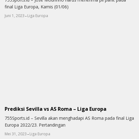
final Liga Europa, Kamis (01/06)
-
Juni 1, 2023
Liga Europa
Prediksi Sevilla vs AS Roma – Liga Europa
755Sports.id – Sevilla akan menghadapi AS Roma pada final Liga
Europa 2022/23. Pertandingan
-
Mei 31, 2023
Liga Europa