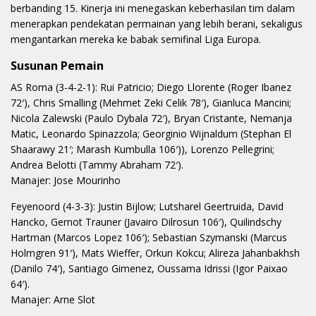
berbanding 15. Kinerja ini menegaskan keberhasilan tim dalam
menerapkan pendekatan permainan yang lebih berani, sekaligus
mengantarkan mereka ke babak semifinal Liga Europa.
Susunan Pemain
AS Roma (3-4-2-1): Rui Patricio; Diego Llorente (Roger Ibanez
72′), Chris Smalling (Mehmet Zeki Celik 78′), Gianluca Mancini;
Nicola Zalewski (Paulo Dybala 72′), Bryan Cristante, Nemanja
Matic, Leonardo Spinazzola; Georginio Wijnaldum (Stephan El
Shaarawy 21′; Marash Kumbulla 106′)), Lorenzo Pellegrini;
Andrea Belotti (Tammy Abraham 72′).
Manajer:
Jose Mourinho
Feyenoord (4-3-3): Justin Bijlow; Lutsharel Geertruida, David
Hancko, Gernot Trauner (Javairo Dilrosun 106′), Quilindschy
Hartman (Marcos Lopez 106′); Sebastian Szymanski (Marcus
Holmgren 91′), Mats Wieffer, Orkun Kokcu; Alireza Jahanbakhsh
(Danilo 74′), Santiago Gimenez, Oussama Idrissi (Igor Paixao
64′).
Manajer
: Arne Slot