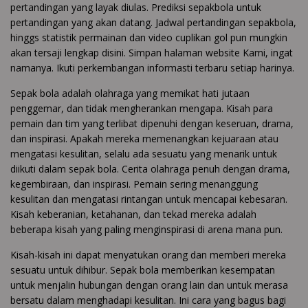
pertandingan yang layak diulas. Prediksi sepakbola untuk
pertandingan yang akan datang. Jadwal pertandingan sepakbola,
hinggs statistik permainan dan video cuplikan gol pun mungkin
akan tersaji lengkap disini. Simpan halaman website Kami, ingat
namanya. Ikuti perkembangan informasti terbaru setiap harinya.
Sepak bola adalah olahraga yang memikat hati jutaan
penggemar, dan tidak mengherankan mengapa. Kisah para
pemain dan tim yang terlibat dipenuhi dengan keseruan, drama,
dan inspirasi. Apakah mereka memenangkan kejuaraan atau
mengatasi kesulitan, selalu ada sesuatu yang menarik untuk
diikuti dalam sepak bola. Cerita olahraga penuh dengan drama,
kegembiraan, dan inspirasi. Pemain sering menanggung
kesulitan dan mengatasi rintangan untuk mencapai kebesaran.
Kisah keberanian, ketahanan, dan tekad mereka adalah
beberapa kisah yang paling menginspirasi di arena mana pun.
Kisah-kisah ini dapat menyatukan orang dan memberi mereka
sesuatu untuk dihibur. Sepak bola memberikan kesempatan
untuk menjalin hubungan dengan orang lain dan untuk merasa
bersatu dalam menghadapi kesulitan. Ini cara yang bagus bagi