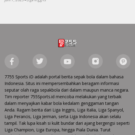
7755 Sports iD adalah portal berita sepak bola dalam bahasa
Indonesia. Situs ini mempersembahkan beragam informasi
seputar olah raga sepakbola dari dalam maupun manca negara.
Tim reporter 755Sports.id mencoba melakukan yang terbaik
dalam menyajikan kabar bola kedalam genggaman tangan
Anda. Ragam berita dari Liga Inggris, Liga Italia, Liga Spanyol,
Liga Perancis, Liga Jerman, serta Liga Indonesia akan selalu
tampil. Tak lupa kisah si kulit bundar dari ajang bergengsi seperti
Liga Champion, Liga Europa, hingga Piala Dunia. Turut