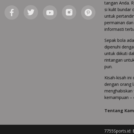
tangan Anda. Ra
si kulit bundar
untuk pertandin
permainan dan 
informasti terb
Sepak bola ada
dipenuhi denga
untuk diikuti 
rintangan untu
pun.
Kisah-kisah in
dengan orang l
menghabiskan w
kemampuan – d
Tentang Kam
7755Sports.id: 