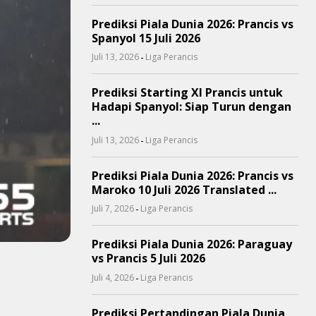
Prediksi Piala Dunia 2026: Prancis vs
Spanyol 15 Juli 2026
-
Juli 13, 2026
Liga Perancis
Prediksi Starting XI Prancis untuk
Hadapi Spanyol: Siap Turun dengan
...
-
Juli 13, 2026
Liga Perancis
Prediksi Piala Dunia 2026: Prancis vs
Maroko 10 Juli 2026 Translated ...
-
Juli 7, 2026
Liga Perancis
Prediksi Piala Dunia 2026: Paraguay
vs Prancis 5 Juli 2026
-
Juli 4, 2026
Liga Perancis
Prediksi Pertandingan Piala Dunia