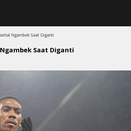
rtial Ngambek Saat Diganti
 Ngambek Saat Diganti