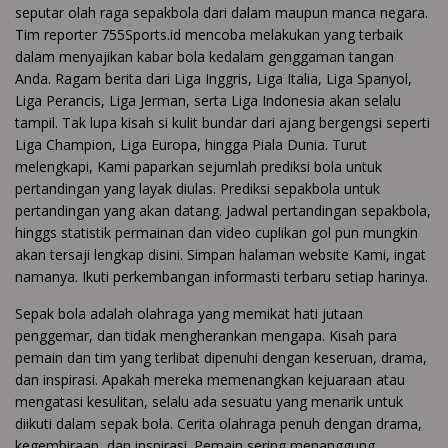
seputar olah raga sepakbola dari dalam maupun manca negara.
Tim reporter 755Sports.id mencoba melakukan yang terbaik
dalam menyajikan kabar bola kedalam genggaman tangan
Anda. Ragam berita dari Liga Inggris, Liga Italia, Liga Spanyol,
Liga Perancis, Liga Jerman, serta Liga Indonesia akan selalu
tampil. Tak lupa kisah si kulit bundar dari ajang bergengsi seperti
Liga Champion, Liga Europa, hingga Piala Dunia. Turut
melengkapi, Kami paparkan sejumlah prediksi bola untuk
pertandingan yang layak diulas. Prediksi sepakbola untuk
pertandingan yang akan datang. Jadwal pertandingan sepakbola,
hinggs statistik permainan dan video cuplikan gol pun mungkin
akan tersaji lengkap disini. Simpan halaman website Kami, ingat
namanya. Ikuti perkembangan informasti terbaru setiap harinya.
Sepak bola adalah olahraga yang memikat hati jutaan
penggemar, dan tidak mengherankan mengapa. Kisah para
pemain dan tim yang terlibat dipenuhi dengan keseruan, drama,
dan inspirasi. Apakah mereka memenangkan kejuaraan atau
mengatasi kesulitan, selalu ada sesuatu yang menarik untuk
diikuti dalam sepak bola. Cerita olahraga penuh dengan drama,
kegembiraan, dan inspirasi. Pemain sering menanggung