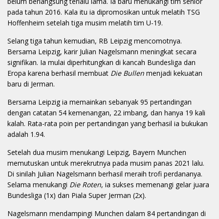
belum berlangsung terlalu lama. Ia baru menukangi tim senior
pada tahun 2016. Kala itu ia dipromosikan untuk melatih TSG
Hoffenheim setelah tiga musim melatih tim U-19.
Selang tiga tahun kemudian, RB Leipzig mencomotnya.
Bersama Leipzig, karir Julian Nagelsmann meningkat secara
signifikan. Ia mulai diperhitungkan di kancah Bundesliga dan
Eropa karena berhasil membuat
Die Bullen
menjadi kekuatan
baru di Jerman.
Bersama Leipzig ia memainkan sebanyak 95 pertandingan
dengan catatan 54 kemenangan, 22 imbang, dan hanya 19 kali
kalah. Rata-rata poin per pertandingan yang berhasil ia bukukan
adalah 1.94.
Setelah dua musim menukangi Leipzig, Bayern Munchen
memutuskan untuk merekrutnya pada musim panas 2021 lalu.
Di sinilah Julian Nagelsmann berhasil meraih trofi perdananya.
Selama menukangi
Die Roten
, ia sukses memenangi gelar juara
Bundesliga (1x) dan Piala Super Jerman (2x).
Nagelsmann mendampingi Munchen dalam 84 pertandingan di