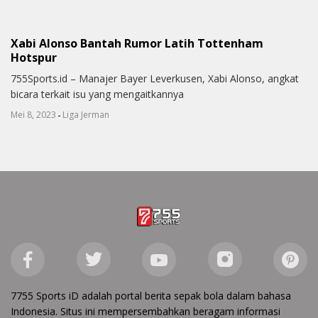
Xabi Alonso Bantah Rumor Latih Tottenham
Hotspur
755Sports.id – Manajer Bayer Leverkusen, Xabi Alonso, angkat
bicara terkait isu yang mengaitkannya
-
Mei 8, 2023
Liga Jerman
7755 Sports iD adalah portal berita sepak bola dalam bahasa
Indonesia. Situs ini mempersembahkan beragam informasi