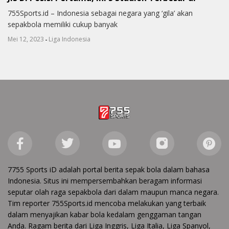
755Sports.id – Indonesia sebagai negara yang ‘gila’ akan
sepakbola memiliki cukup banyak
-
Mei 12, 2023
Liga Indonesia
7755 Sports iD adalah portal berita sepak bola dalam bahasa
Indonesia. Situs ini mempersembahkan beragam informasi
seputar olah raga sepakbola dari dalam maupun manca negara.
Tim reporter 755Sports.id mencoba melakukan yang terbaik
dalam menyajikan kabar bola kedalam genggaman tangan
Anda. Ragam berita dari Liga Inggris, Liga Italia, Liga Spanyol,