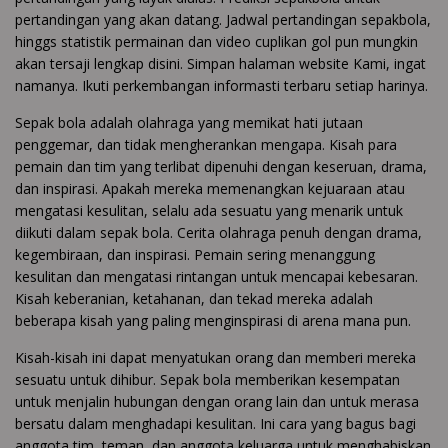
pertandingan yang akan datang. Jadwal pertandingan sepakbola,
hinggs statistik permainan dan video cuplikan gol pun mungkin
akan tersaji lengkap disini. Simpan halaman website Kami, ingat
namanya. Ikuti perkembangan informasti terbaru setiap harinya.
Sepak bola adalah olahraga yang memikat hati jutaan
penggemar, dan tidak mengherankan mengapa. Kisah para
pemain dan tim yang terlibat dipenuhi dengan keseruan, drama,
dan inspirasi. Apakah mereka memenangkan kejuaraan atau
mengatasi kesulitan, selalu ada sesuatu yang menarik untuk
diikuti dalam sepak bola. Cerita olahraga penuh dengan drama,
kegembiraan, dan inspirasi. Pemain sering menanggung
kesulitan dan mengatasi rintangan untuk mencapai kebesaran.
Kisah keberanian, ketahanan, dan tekad mereka adalah
beberapa kisah yang paling menginspirasi di arena mana pun.
Kisah-kisah ini dapat menyatukan orang dan memberi mereka
sesuatu untuk dihibur. Sepak bola memberikan kesempatan
untuk menjalin hubungan dengan orang lain dan untuk merasa
bersatu dalam menghadapi kesulitan. Ini cara yang bagus bagi
anggota tim, teman, dan anggota keluarga untuk menghabiskan