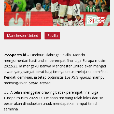
Manchester United
Sevilla
755Sports.id
– Direktur Olahraga Sevilla, Monchi
mengomentari hasil undian perempat final Liga Europa musim
2022/23. Ia mengakui bahwa
Manchester United
akan menjadi
lawan yang sangat berat bagi timnya untuk melaju ke semifinal.
Kendati demikian, ia tetap optimistis
Los Palanganas
mampu
menyingkirkan
Setan Merah
.
UEFA telah menggelar drawing babak perempat final Liga
Europa musim 2022/23. Delapan tim yang telah lolos dari 16
besar akan dihadapkan untuk mendapatkan empat tim di
semifinal.