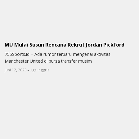
MU Mulai Susun Rencana Rekrut Jordan Pickford
755Sports.id – Ada rumor terbaru mengenai aktivitas
Manchester United di bursa transfer musim
-
Juni 12, 2023
Liga Inggris