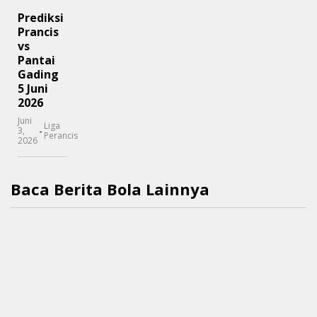
Prediksi
Prancis
vs
Pantai
Gading
5 Juni
2026
Juni
Liga
-
3,
Perancis
2026
Baca Berita Bola Lainnya