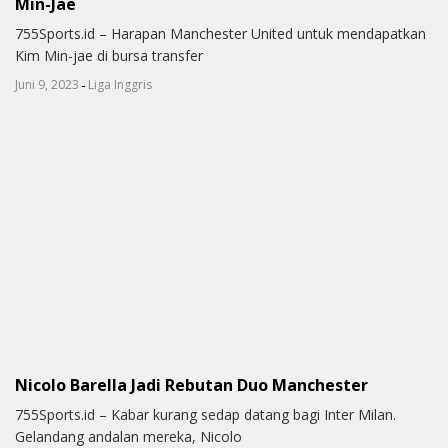
Min-Jae
755Sports.id – Harapan Manchester United untuk mendapatkan
Kim Min-jae di bursa transfer
-
Juni 9, 2023
Liga Inggris
Nicolo Barella Jadi Rebutan Duo Manchester
755Sports.id – Kabar kurang sedap datang bagi Inter Milan.
Gelandang andalan mereka, Nicolo