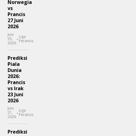
Norwegia
vs
Prancis
27 Juni
2026
Juni
Liga
-
25,
Perancis
2026
Prediksi
Piala
Dunia
2026:
Prancis
vs Irak
23 Juni
2026
Juni
Liga
-
21,
Perancis
2026
Prediksi